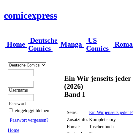
comicexpress
Deutsche
US
Home
Manga
Roma
Comics
Comics
Ein Wir jenseits jede
(2026)
Username
Band 1
Passwort
eingeloggt bleiben
Serie:
Ein Wir jenseits jeder
Zusatzinfo:
Komplettstory
Passwort vergessen?
Fomat:
Taschenbuch
Home