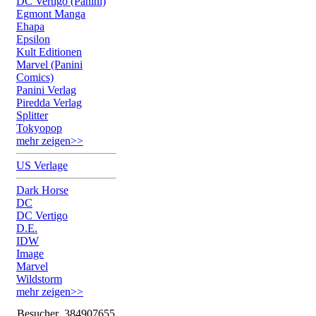
DC Vertigo (Panini)
Egmont Manga
Ehapa
Epsilon
Kult Editionen
Marvel (Panini
Comics)
Panini Verlag
Piredda Verlag
Splitter
Tokyopop
mehr zeigen>>
US Verlage
Dark Horse
DC
DC Vertigo
D.E.
IDW
Image
Marvel
Wildstorm
mehr zeigen>>
Besucher
384907655