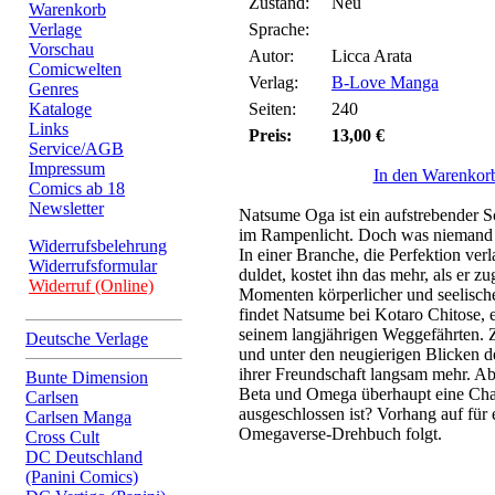
Zustand:
Neu
Warenkorb
Verlage
Sprache:
Vorschau
Autor:
Licca Arata
Comicwelten
Verlag:
B-Love Manga
Genres
Kataloge
Seiten:
240
Links
Preis:
13,00 €
Service/AGB
Impressum
In den Warenkor
Comics ab 18
Newsletter
Natsume Oga ist ein aufstrebender Sc
im Rampenlicht. Doch was niemand w
Widerrufsbelehrung
In einer Branche, die Perfektion ve
Widerrufsformular
duldet, kostet ihn das mehr, als er z
Widerruf (Online)
Momenten körperlicher und seelisch
findet Natsume bei Kotaro Chitose,
seinem langjährigen Weggefährten. 
Deutsche Verlage
und unter den neugierigen Blicken de
ihrer Freundschaft langsam mehr. Ab
Bunte Dimension
Beta und Omega überhaupt eine Cha
Carlsen
ausgeschlossen ist? Vorhang auf für 
Carlsen Manga
Omegaverse-Drehbuch folgt.
Cross Cult
DC Deutschland
(Panini Comics)