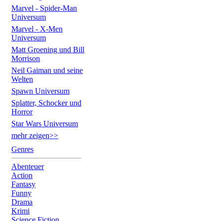
Marvel - Spider-Man
Universum
Marvel - X-Men
Universum
Matt Groening und Bill
Morrison
Neil Gaiman und seine
Welten
Spawn Universum
Splatter, Schocker und
Horror
Star Wars Universum
mehr zeigen>>
Genres
Abenteuer
Action
Fantasy
Funny
Drama
Krimi
Science Fiction