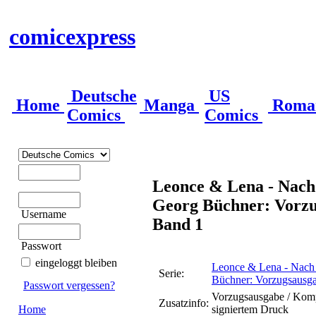
comicexpress
Deutsche
US
Home
Manga
Roma
Comics
Comics
Leonce & Lena - Nach
Georg Büchner: Vorzu
Username
Band 1
Passwort
eingeloggt bleiben
Leonce & Lena - Nach
Serie:
Büchner: Vorzugsausga
Passwort vergessen?
Vorzugsausgabe / Kompl
Zusatzinfo:
Home
signiertem Druck