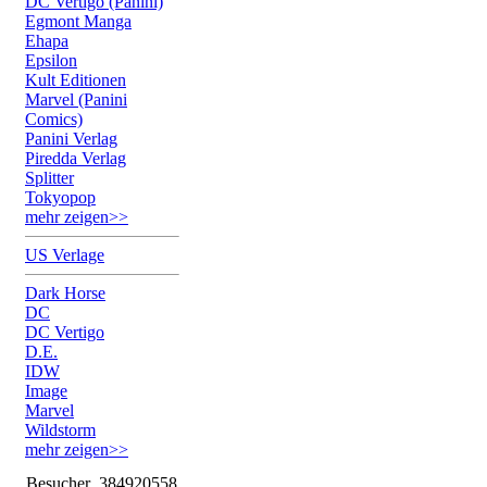
DC Vertigo (Panini)
Egmont Manga
Ehapa
Epsilon
Kult Editionen
Marvel (Panini
Comics)
Panini Verlag
Piredda Verlag
Splitter
Tokyopop
mehr zeigen>>
US Verlage
Dark Horse
DC
DC Vertigo
D.E.
IDW
Image
Marvel
Wildstorm
mehr zeigen>>
Besucher
384920558