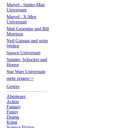
Marvel - Spider-Man
Universum
Marvel - X-Men
Universum
Matt Groening und Bill
Morrison
Neil Gaiman und seine
Welten
Spawn Universum
Splatter, Schocker und
Horror
Star Wars Universum
mehr zeigen>>
Genres
Abenteuer
Action
Fantasy
Funny
Drama
Krimi
Science Fiction