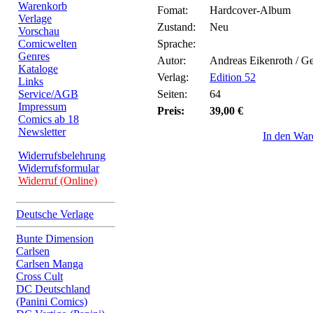
Warenkorb
Fomat:
Hardcover-Album
Verlage
Zustand:
Neu
Vorschau
Comicwelten
Sprache:
Genres
Autor:
Andreas Eikenroth / G
Kataloge
Verlag:
Edition 52
Links
Service/AGB
Seiten:
64
Impressum
Preis:
39,00 €
Comics ab 18
Newsletter
In den War
Widerrufsbelehrung
Widerrufsformular
Widerruf (Online)
Deutsche Verlage
Bunte Dimension
Carlsen
Carlsen Manga
Cross Cult
DC Deutschland
(Panini Comics)