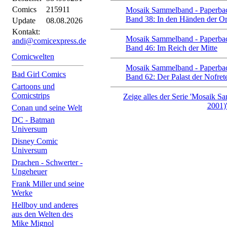
Comics
215911
Mosaik Sammelband - Paperbac
Band 38: In den Händen der O
Update
08.08.2026
Kontakt:
Mosaik Sammelband - Paperbac
andi@comicexpress.de
Band 46: Im Reich der Mitte
Comicwelten
Mosaik Sammelband - Paperbac
Bad Girl Comics
Band 62: Der Palast der Nofret
Cartoons und
Comicstrips
Zeige alles der Serie 'Mosaik 
2001)
Conan und seine Welt
DC - Batman
Universum
Disney Comic
Universum
Drachen - Schwerter -
Ungeheuer
Frank Miller und seine
Werke
Hellboy und anderes
aus den Welten des
Mike Mignol