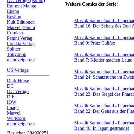
DC Vertigo (Panini)
Weitere Comics der Serie:
Egmont Manga
Ehapa
Epsilon
Mosaik Sammelband - Paperbac
Kult Editionen
Band 16: Der Schatz des Don 
Marvel (Panini
Comics)
Mosaik Sammelband - Paperbac
Panini Verlag
Band 9: Prinz Califax
Piredda Verlag
Splitter
Tokyopop
Mosaik Sammelband - Paperbac
mehr zeigen>>
Band 7: Kleider machen Leute
US Verlage
Mosaik Sammelband - Paperbac
Band 24: Schatzsuche im Zwei
Dark Horse
DC
Mosaik Sammelband - Paperbac
DC Vertigo
Band 23: Das Siegel des Phara
D.E.
IDW
Mosaik Sammelband - Paperbac
Image
Band 22: Der Geist aus der Fla
Marvel
Wildstorm
Mosaik Sammelband - Paperbac
mehr zeigen>>
Band 40: In Japan gestrandet
Besucher
384990251