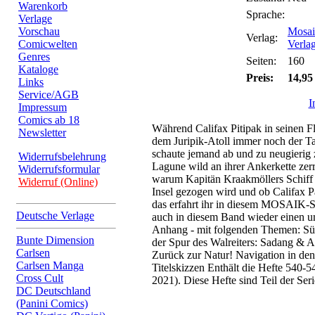
Warenkorb
Sprache:
Verlage
Vorschau
Mosai
Verlag:
Comicwelten
Verla
Genres
Seiten:
160
Kataloge
Preis:
14,95
Links
Service/AGB
I
Impressum
Comics ab 18
Während Califax Pitipak in seinen Fl
Newsletter
dem Juripik-Atoll immer noch der Ta
schaute jemand ab und zu neugierig z
Widerrufsbelehrung
Lagune wild an ihrer Ankerkette zerr
Widerrufsformular
warum Kapitän Kraakmöllers Schiff
Widerruf (Online)
Insel gezogen wird und ob Califax Pa
das erfahrt ihr in diesem MOSAIK-S
Deutsche Verlage
auch in diesem Band wieder einen u
Anhang - mit folgenden Themen: Sü
Bunte Dimension
der Spur des Walreiters: Sadang & A
Carlsen
Zurück zur Natur! Navigation in den
Carlsen Manga
Titelskizzen Enthält die Hefte 540
Cross Cult
2021). Diese Hefte sind Teil der Se
DC Deutschland
(Panini Comics)