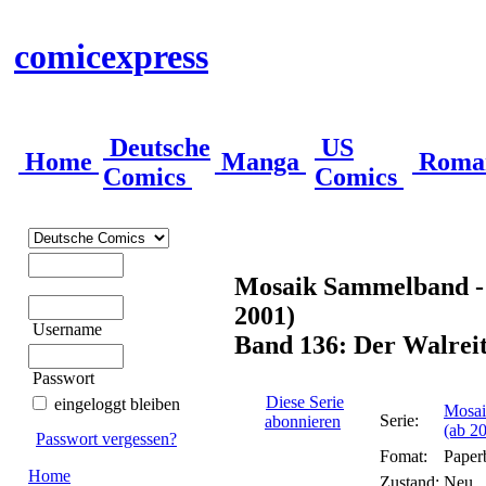
comicexpress
Deutsche
US
Home
Manga
Roma
Comics
Comics
Mosaik Sammelband -
2001)
Username
Band 136: Der Walrei
Passwort
Diese Serie
eingeloggt bleiben
Mosai
Serie:
abonnieren
(ab 2
Passwort vergessen?
Fomat:
Paper
Home
Zustand:
Neu