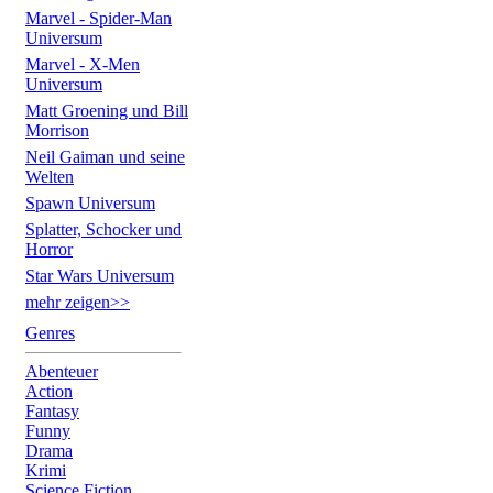
Marvel - Spider-Man
Universum
Marvel - X-Men
Universum
Matt Groening und Bill
Morrison
Neil Gaiman und seine
Welten
Spawn Universum
Splatter, Schocker und
Horror
Star Wars Universum
mehr zeigen>>
Genres
Abenteuer
Action
Fantasy
Funny
Drama
Krimi
Science Fiction