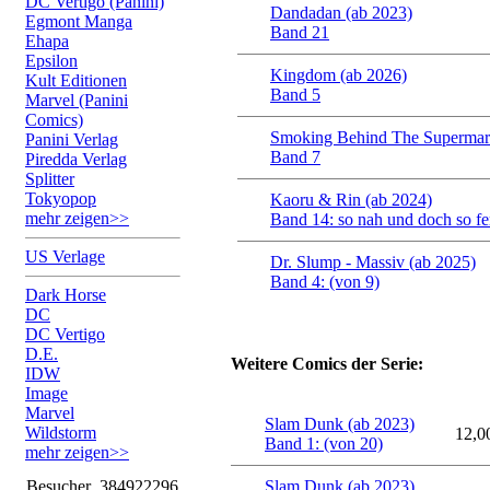
DC Vertigo (Panini)
Dandadan (ab 2023)
Egmont Manga
Band 21
Ehapa
Epsilon
Kingdom (ab 2026)
Kult Editionen
Band 5
Marvel (Panini
Comics)
Smoking Behind The Supermark
Panini Verlag
Band 7
Piredda Verlag
Splitter
Tokyopop
Kaoru & Rin (ab 2024)
mehr zeigen>>
Band 14: so nah und doch so fe
US Verlage
Dr. Slump - Massiv (ab 2025)
Band 4: (von 9)
Dark Horse
DC
DC Vertigo
D.E.
Weitere Comics der Serie:
IDW
Image
Marvel
Slam Dunk (ab 2023)
Wildstorm
12,0
Band 1: (von 20)
mehr zeigen>>
Besucher
384922296
Slam Dunk (ab 2023)