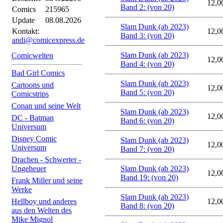
12,0
Band 2: (von 20)
Comics
215965
Update
08.08.2026
Slam Dunk (ab 2023)
Kontakt:
12,0
Band 3: (von 20)
andi@comicexpress.de
Slam Dunk (ab 2023)
Comicwelten
12,0
Band 4: (von 20)
Bad Girl Comics
Slam Dunk (ab 2023)
Cartoons und
12,0
Band 5: (von 20)
Comicstrips
Conan und seine Welt
Slam Dunk (ab 2023)
12,0
DC - Batman
Band 6: (von 20)
Universum
Disney Comic
Slam Dunk (ab 2023)
12,0
Universum
Band 7: (von 20)
Drachen - Schwerter -
Ungeheuer
Slam Dunk (ab 2023)
12,0
Band 19: (von 20)
Frank Miller und seine
Werke
Slam Dunk (ab 2023)
Hellboy und anderes
12,0
Band 8: (von 20)
aus den Welten des
Mike Mignol