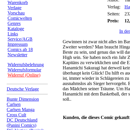
Warenkorb
Verlag:
Ha
Verlage
Vorschau
Seiten:
23
Comicwelten
Preis:
12
Genres
Kataloge
In de
Links
Service/AGB
Gewinnen ist zwar nicht alles im Bas
Impressum
Zweiter werden? Man braucht Hinga
Comics ab 18
Beste zu sein, und genau das will d
Newsletter
High sein. Sie haben noch ein Jahr 
Kapitäns zu verwirklichen und die 
Widerrufsbelehrung
Hanamichi Sakuragi hat derweil kei
Widerrufsformular
überhaupt kein Glück! Da hilft es au
Widerruf (Online)
ist, immer wieder in Schlägereien zu
ausnahmslos als Sieger hervorgeht. E
das Mädchen seiner Träume. Um Har
Deutsche Verlage
Hanamichi mit dem Basketball, der 
Bunte Dimension
soll..
Carlsen
Carlsen Manga
Cross Cult
Kunden, die dieses Comic gekauft
DC Deutschland
(Panini Comics)