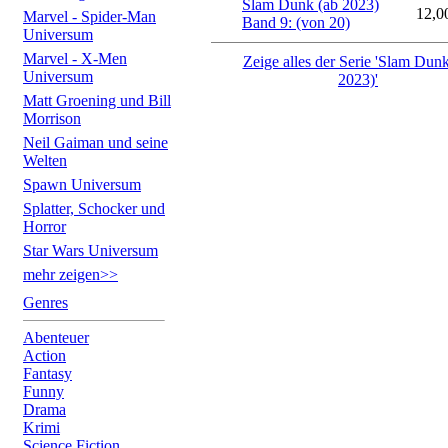
Slam Dunk (ab 2023)
12,0
Marvel - Spider-Man
Band 9: (von 20)
Universum
Marvel - X-Men
Zeige alles der Serie 'Slam Dunk
Universum
2023)'
Matt Groening und Bill
Morrison
Neil Gaiman und seine
Welten
Spawn Universum
Splatter, Schocker und
Horror
Star Wars Universum
mehr zeigen>>
Genres
Abenteuer
Action
Fantasy
Funny
Drama
Krimi
Science Fiction