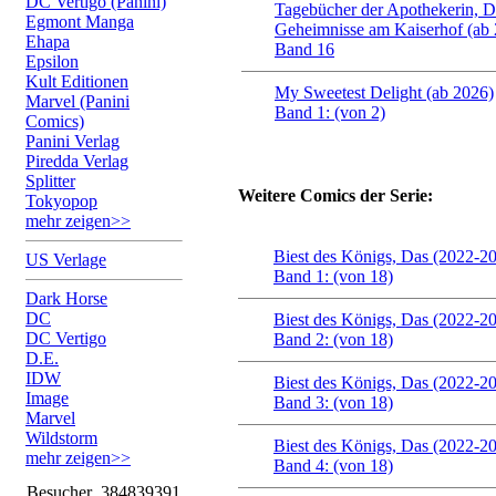
DC Vertigo (Panini)
Tagebücher der Apothekerin, Di
Egmont Manga
Geheimnisse am Kaiserhof (ab
Ehapa
Band 16
Epsilon
Kult Editionen
My Sweetest Delight (ab 2026)
Marvel (Panini
Band 1: (von 2)
Comics)
Panini Verlag
Piredda Verlag
Splitter
Weitere Comics der Serie:
Tokyopop
mehr zeigen>>
Biest des Königs, Das (2022-2
US Verlage
Band 1: (von 18)
Dark Horse
DC
Biest des Königs, Das (2022-2
DC Vertigo
Band 2: (von 18)
D.E.
IDW
Biest des Königs, Das (2022-2
Image
Band 3: (von 18)
Marvel
Wildstorm
Biest des Königs, Das (2022-2
mehr zeigen>>
Band 4: (von 18)
Besucher
384839391