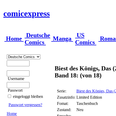
comicexpress
Deutsche
US
Home
Manga
Roma
Comics
Comics
Biest des Königs, Das 
Band 18: (von 18)
Username
Passwort
Serie:
Biest des Königs, Das 
eingeloggt bleiben
Zusatzinfo:
Limited Edition
Fomat:
Taschenbuch
Passwort vergessen?
Zustand:
Neu
Home
Sprache: