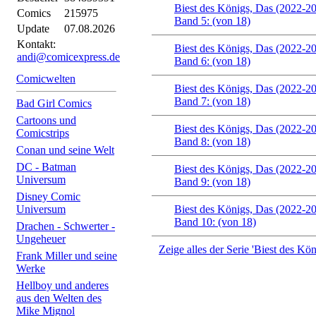
Biest des Königs, Das (2022-2
Comics
215975
Band 5: (von 18)
Update
07.08.2026
Kontakt:
Biest des Königs, Das (2022-2
andi@comicexpress.de
Band 6: (von 18)
Comicwelten
Biest des Königs, Das (2022-2
Band 7: (von 18)
Bad Girl Comics
Cartoons und
Biest des Königs, Das (2022-2
Comicstrips
Band 8: (von 18)
Conan und seine Welt
DC - Batman
Biest des Königs, Das (2022-2
Universum
Band 9: (von 18)
Disney Comic
Universum
Biest des Königs, Das (2022-2
Band 10: (von 18)
Drachen - Schwerter -
Ungeheuer
Zeige alles der Serie 'Biest des Kö
Frank Miller und seine
Werke
Hellboy und anderes
aus den Welten des
Mike Mignol