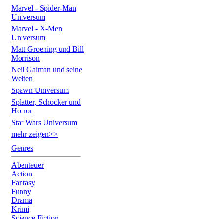
Marvel - Spider-Man
Universum
Marvel - X-Men
Universum
Matt Groening und Bill
Morrison
Neil Gaiman und seine
Welten
Spawn Universum
Splatter, Schocker und
Horror
Star Wars Universum
mehr zeigen>>
Genres
Abenteuer
Action
Fantasy
Funny
Drama
Krimi
Science Fiction