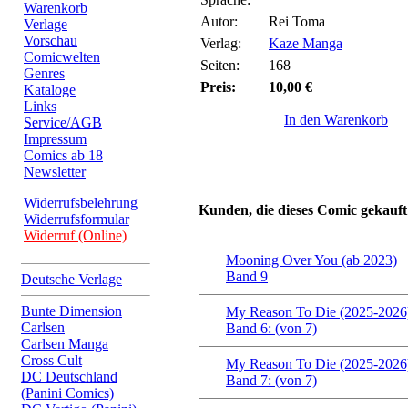
Warenkorb
Autor:
Rei Toma
Verlage
Vorschau
Verlag:
Kaze Manga
Comicwelten
Seiten:
168
Genres
Preis:
10,00 €
Kataloge
Links
In den Warenkorb
Service/AGB
Impressum
Comics ab 18
Newsletter
Widerrufsbelehrung
Kunden, die dieses Comic gekauft
Widerrufsformular
Widerruf (Online)
Mooning Over You (ab 2023)
Band 9
Deutsche Verlage
Bunte Dimension
My Reason To Die (2025-2026
Carlsen
Band 6: (von 7)
Carlsen Manga
Cross Cult
My Reason To Die (2025-2026
DC Deutschland
Band 7: (von 7)
(Panini Comics)