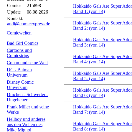
Comics
215898
Hokkaido Gals Are Super Adora
Band 1: (von 14)
Update
08.08.2026
Kontakt:
Hokkaido Gals Are Super Adora
andi@comicexpress.de
Band 2: (von 14)
Comicwelten
Hokkaido Gals Are Super Adora
Bad Girl Comics
Band 3: (von 14)
Cartoons und
Comicstrips
Hokkaido Gals Are Super Adora
Band 4: (von 14)
Conan und seine Welt
DC - Batman
Hokkaido Gals Are Super Adora
Universum
Band 5: (von 14)
Disney Comic
Universum
Hokkaido Gals Are Super Adora
Drachen - Schwerter -
Band 6: (von 14)
Ungeheuer
Frank Miller und seine
Hokkaido Gals Are Super Adora
Werke
Band 7: (von 14)
Hellboy und anderes
Hokkaido Gals Are Super Adora
aus den Welten des
Band 8: (von 14)
Mike Mignol