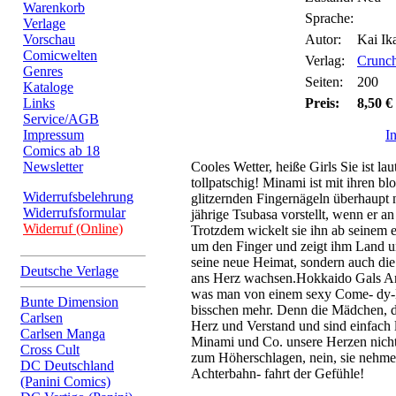
Warenkorb
Sprache:
Verlage
Vorschau
Autor:
Kai Ik
Comicwelten
Verlag:
Crunch
Genres
Seiten:
200
Kataloge
Links
Preis:
8,50 €
Service/AGB
Impressum
I
Comics ab 18
Newsletter
Cooles Wetter, heiße Girls Sie ist lau
tollpatschig! Minami ist mit ihren b
Widerrufsbelehrung
glitzernden Fingernägeln überhaupt n
Widerrufsformular
jährige Tsubasa vorstellt, wenn er an
Widerruf (Online)
Trotzdem wickelt sie ihn ab seinem 
um den Finger und zeigt ihm Land un
seine neue Heimat, sondern auch di
Deutsche Verlage
ans Herz wachsen.Hokkaido Gals Are
was man von einem sexy Come- dy-M
Bunte Dimension
bisschen mehr. Denn die Mädchen, d
Carlsen
Herz und Verstand und sind einfach 
Carlsen Manga
Minami und Co. unsere Herzen nicht 
Cross Cult
zum Höherschlagen, nein, sie nehmen
DC Deutschland
Achterbahn- fahrt der Gefühle!
(Panini Comics)