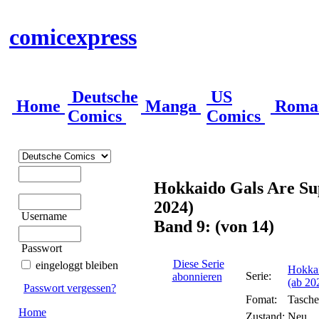
comicexpress
Deutsche
US
Home
Manga
Roma
Comics
Comics
Hokkaido Gals Are Su
2024)
Username
Band 9: (von 14)
Passwort
Diese Serie
eingeloggt bleiben
Hokkai
Serie:
abonnieren
(ab 20
Passwort vergessen?
Fomat:
Tasch
Home
Zustand:
Neu