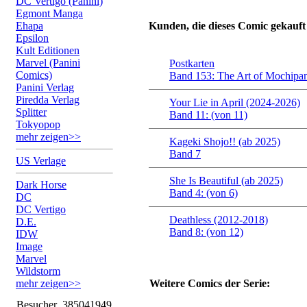
DC Vertigo (Panini)
Egmont Manga
Ehapa
Kunden, die dieses Comic gekauft
Epsilon
Kult Editionen
Marvel (Panini
Postkarten
Comics)
Band 153: The Art of Mochipan
Panini Verlag
Piredda Verlag
Your Lie in April (2024-2026)
Splitter
Band 11: (von 11)
Tokyopop
mehr zeigen>>
Kageki Shojo!! (ab 2025)
Band 7
US Verlage
She Is Beautiful (ab 2025)
Dark Horse
Band 4: (von 6)
DC
DC Vertigo
Deathless (2012-2018)
D.E.
Band 8: (von 12)
IDW
Image
Marvel
Wildstorm
mehr zeigen>>
Weitere Comics der Serie:
Besucher
385041949