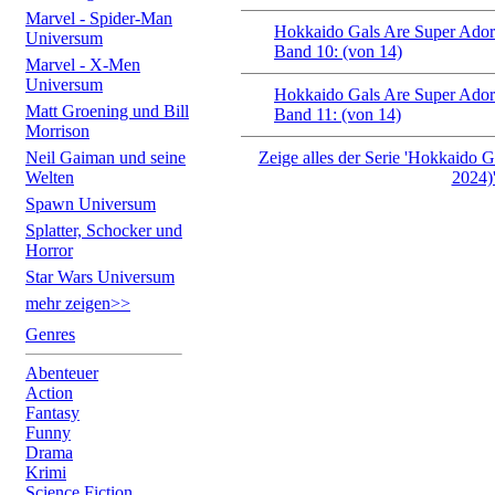
Marvel - Spider-Man
Hokkaido Gals Are Super Adora
Universum
Band 10: (von 14)
Marvel - X-Men
Universum
Hokkaido Gals Are Super Adora
Matt Groening und Bill
Band 11: (von 14)
Morrison
Neil Gaiman und seine
Zeige alles der Serie 'Hokkaido G
Welten
2024)
Spawn Universum
Splatter, Schocker und
Horror
Star Wars Universum
mehr zeigen>>
Genres
Abenteuer
Action
Fantasy
Funny
Drama
Krimi
Science Fiction