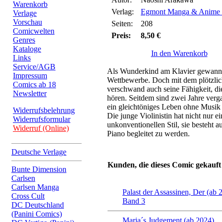
Warenkorb
Verlag:
Egmont Manga & Anime 
Verlage
Vorschau
Seiten:
208
Comicwelten
Preis:
8,50 €
Genres
Kataloge
In den Warenkorb
Links
Service/AGB
Als Wunderkind am Klavier gewann 
Impressum
Wettbewerbe. Doch mit dem plötzlic
Comics ab 18
verschwand auch seine Fähigkeit, di
Newsletter
hören. Seitdem sind zwei Jahre verg
ein gleichtöniges Leben ohne Musik ge
Widerrufsbelehrung
Die junge Violinistin hat nicht nur e
Widerrufsformular
unkonventionellen Stil, sie besteht 
Widerruf (Online)
Piano begleitet zu werden.
Deutsche Verlage
Kunden, die dieses Comic gekauft
Bunte Dimension
Carlsen
Carlsen Manga
Palast der Assassinen, Der (ab 
Cross Cult
Band 3
DC Deutschland
(Panini Comics)
Maria´s Judgement (ab 2024)