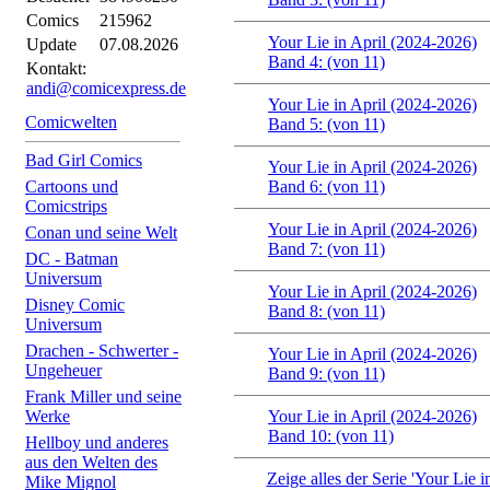
Comics
215962
Your Lie in April (2024-2026)
Update
07.08.2026
Band 4: (von 11)
Kontakt:
andi@comicexpress.de
Your Lie in April (2024-2026)
Comicwelten
Band 5: (von 11)
Bad Girl Comics
Your Lie in April (2024-2026)
Cartoons und
Band 6: (von 11)
Comicstrips
Your Lie in April (2024-2026)
Conan und seine Welt
Band 7: (von 11)
DC - Batman
Universum
Your Lie in April (2024-2026)
Disney Comic
Band 8: (von 11)
Universum
Drachen - Schwerter -
Your Lie in April (2024-2026)
Ungeheuer
Band 9: (von 11)
Frank Miller und seine
Werke
Your Lie in April (2024-2026)
Band 10: (von 11)
Hellboy und anderes
aus den Welten des
Zeige alles der Serie 'Your Lie i
Mike Mignol