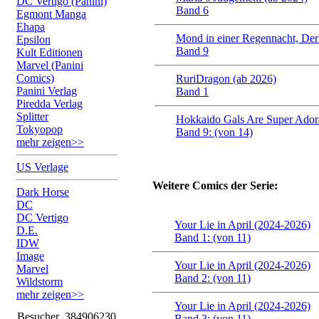
DC Vertigo (Panini)
Band 6
Egmont Manga
Ehapa
Mond in einer Regennacht, Der
Epsilon
Band 9
Kult Editionen
Marvel (Panini
Comics)
RuriDragon (ab 2026)
Panini Verlag
Band 1
Piredda Verlag
Splitter
Hokkaido Gals Are Super Adora
Tokyopop
Band 9: (von 14)
mehr zeigen>>
US Verlage
Weitere Comics der Serie:
Dark Horse
DC
DC Vertigo
Your Lie in April (2024-2026)
D.E.
Band 1: (von 11)
IDW
Image
Your Lie in April (2024-2026)
Marvel
Band 2: (von 11)
Wildstorm
mehr zeigen>>
Your Lie in April (2024-2026)
Besucher
384906230
Band 3: (von 11)