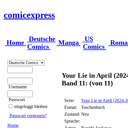
comicexpress
Deutsche
US
Home
Manga
Roma
Comics
Comics
Your Lie in April (202
Band 11: (von 11)
Username
Passwort
Serie:
Your Lie in April (2024-
eingeloggt bleiben
Fomat:
Taschenbuch
Zustand:
Neu
Passwort vergessen?
Sprache:
Home
Autor:
Naoshi Arakawa