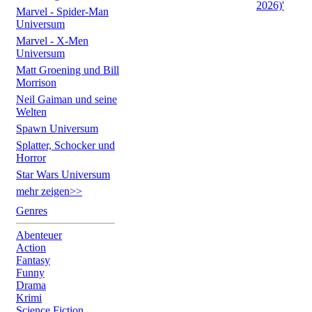
2026)'
Marvel - Spider-Man
Universum
Marvel - X-Men
Universum
Matt Groening und Bill
Morrison
Neil Gaiman und seine
Welten
Spawn Universum
Splatter, Schocker und
Horror
Star Wars Universum
mehr zeigen>>
Genres
Abenteuer
Action
Fantasy
Funny
Drama
Krimi
Science Fiction