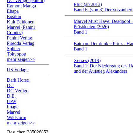
DC Vertigo (Panini)
Elric (ab 2013)
Egmont Manga
Band 6: (von 8) Der verzauber
Ehapa
Epsilon
Marvel Must-Have: Deadpool -
Kult Editionen
Präsidenten (2026)
Marvel (Panini
Band 1
Comics)
Panini Verlag
Piredda Verlag
Batman: Der dunkle Prinz - Ha
Splitter
Band 1
Tokyopop
mehr zeigen>>
Xerxes (2019)
Band 1: Der Niedergang des H
US Verlage
und der Aufstieg Alexanders
Dark Horse
DC
DC Vertigo
D.E.
IDW
Image
Marvel
Wildstorm
mehr zeigen>>
Besucher
385026853