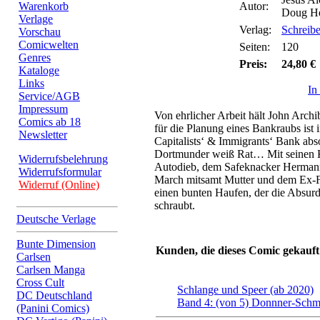
Warenkorb
Autor:
Doug He
Verlage
Verlag:
Schreibe
Vorschau
Comicwelten
Seiten:
120
Genres
Preis:
24,80 €
Kataloge
Links
In
Service/AGB
Impressum
Von ehrlicher Arbeit hält John Arch
Comics ab 18
für die Planung eines Bankraubs ist i
Newsletter
Capitalists‘ & Immigrants‘ Bank abs
Dortmunder weiß Rat… Mit seinen
Widerrufsbelehrung
Autodieb, dem Safeknacker Herman
Widerrufsformular
March mitsamt Mutter und dem Ex-F
Widerruf (Online)
einen bunten Haufen, der die Absur
schraubt.
Deutsche Verlage
Bunte Dimension
Kunden, die dieses Comic gekauft
Carlsen
Carlsen Manga
Cross Cult
Schlange und Speer (ab 2020)
DC Deutschland
Band 4: (von 5) Donnner-Schme
(Panini Comics)