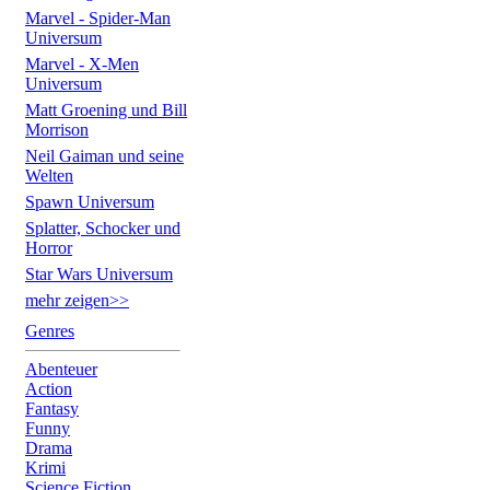
Marvel - Spider-Man
Universum
Marvel - X-Men
Universum
Matt Groening und Bill
Morrison
Neil Gaiman und seine
Welten
Spawn Universum
Splatter, Schocker und
Horror
Star Wars Universum
mehr zeigen>>
Genres
Abenteuer
Action
Fantasy
Funny
Drama
Krimi
Science Fiction