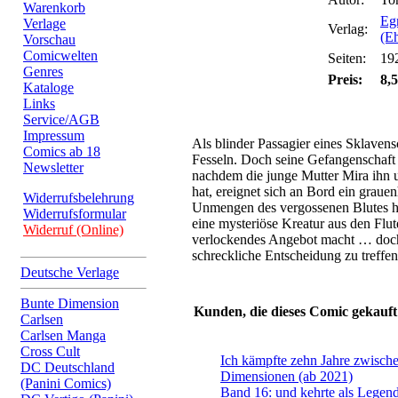
Warenkorb
Eg
Verlage
Verlag:
(E
Vorschau
Comicwelten
Seiten:
19
Genres
Preis:
8,5
Kataloge
Links
Service/AGB
Impressum
Als blinder Passagier eines Sklavensc
Comics ab 18
Fesseln. Doch seine Gefangenschaft 
Newsletter
nachdem die junge Mutter Mira ihn 
hat, ereignet sich an Bord ein graue
Widerrufsbelehrung
Unmengen des vergossenen Blutes h
Widerrufsformular
eine mysteriöse Kreatur aus den Flut
Widerruf (Online)
verlockendes Angebot macht … doch 
schreckliche Entscheidung zu treffen
Deutsche Verlage
Bunte Dimension
Kunden, die dieses Comic gekauft
Carlsen
Carlsen Manga
Cross Cult
Ich kämpfte zehn Jahre zwisch
DC Deutschland
Dimensionen (ab 2021)
(Panini Comics)
Band 16: und kehrte als Legen