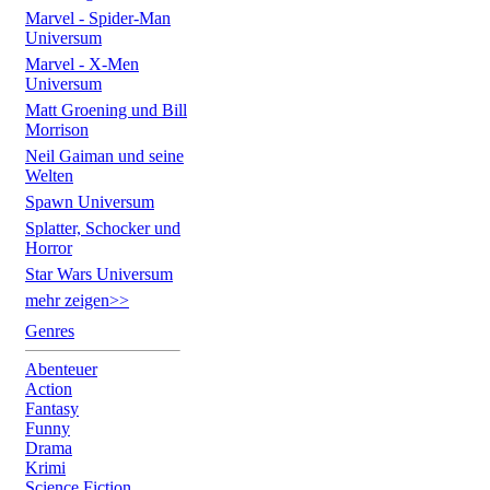
Marvel - Spider-Man
Universum
Marvel - X-Men
Universum
Matt Groening und Bill
Morrison
Neil Gaiman und seine
Welten
Spawn Universum
Splatter, Schocker und
Horror
Star Wars Universum
mehr zeigen>>
Genres
Abenteuer
Action
Fantasy
Funny
Drama
Krimi
Science Fiction