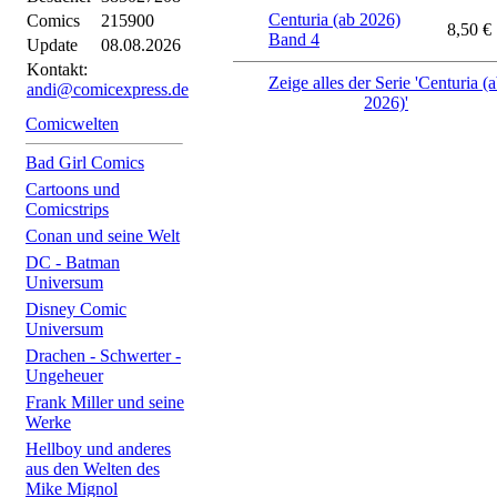
Centuria (ab 2026)
Comics
215900
8,50 €
Band 4
Update
08.08.2026
Kontakt:
Zeige alles der Serie 'Centuria (
andi@comicexpress.de
2026)'
Comicwelten
Bad Girl Comics
Cartoons und
Comicstrips
Conan und seine Welt
DC - Batman
Universum
Disney Comic
Universum
Drachen - Schwerter -
Ungeheuer
Frank Miller und seine
Werke
Hellboy und anderes
aus den Welten des
Mike Mignol