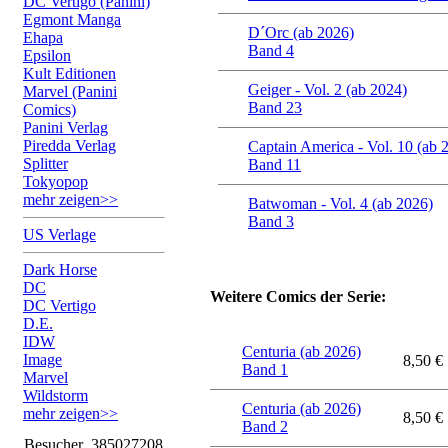
DC Vertigo (Panini)
Egmont Manga
D´Orc (ab 2026)
Ehapa
Band 4
Epsilon
Kult Editionen
Geiger - Vol. 2 (ab 2024)
Marvel (Panini
Band 23
Comics)
Panini Verlag
Piredda Verlag
Captain America - Vol. 10 (ab 
Splitter
Band 11
Tokyopop
mehr zeigen>>
Batwoman - Vol. 4 (ab 2026)
Band 3
US Verlage
Dark Horse
DC
Weitere Comics der Serie:
DC Vertigo
D.E.
IDW
Centuria (ab 2026)
Image
8,50 €
Band 1
Marvel
Wildstorm
Centuria (ab 2026)
mehr zeigen>>
8,50 €
Band 2
Besucher
385027208