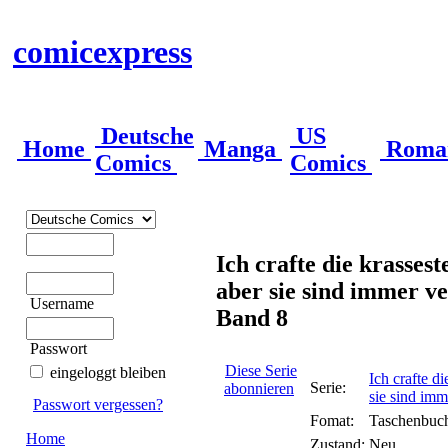
comicexpress
Deutsche
US
Home
Manga
Roma
Comics
Comics
Ich crafte die krasses
aber sie sind immer ve
Username
Band 8
Passwort
Diese Serie
eingeloggt bleiben
Ich crafte d
Serie:
abonnieren
sie sind imm
Passwort vergessen?
Fomat:
Taschenbuc
Home
Zustand:
Neu