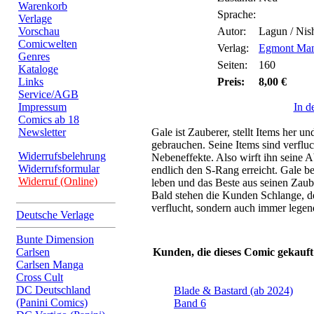
Warenkorb
Sprache:
Verlage
Vorschau
Autor:
Lagun / Nis
Comicwelten
Verlag:
Egmont Man
Genres
Seiten:
160
Kataloge
Links
Preis:
8,00 €
Service/AGB
Impressum
In d
Comics ab 18
Newsletter
Gale ist Zauberer, stellt Items her un
gebrauchen. Seine Items sind verfluc
Widerrufsbelehrung
Nebeneffekte. Also wirft ihn seine A
Widerrufsformular
endlich den S-Rang erreicht. Gale be
Widerruf (Online)
leben und das Beste aus seinen Za
Bald stehen die Kunden Schlange, de
verflucht, sondern auch immer legend
Deutsche Verlage
Bunte Dimension
Carlsen
Kunden, die dieses Comic gekauft
Carlsen Manga
Cross Cult
DC Deutschland
Blade & Bastard (ab 2024)
(Panini Comics)
Band 6