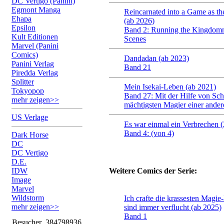
DC Vertigo (Panini)
Egmont Manga
Reincarnated into a Game as th
Ehapa
(ab 2026)
Epsilon
Band 2: Running the Kingdomn
Kult Editionen
Scenes
Marvel (Panini
Comics)
Dandadan (ab 2023)
Panini Verlag
Band 21
Piredda Verlag
Splitter
Mein Isekai-Leben (ab 2021)
Tokyopop
Band 27: Mit der Hilfe von Sc
mehr zeigen>>
mächtigsten Magier einer ander
US Verlage
Es war einmal ein Verbrechen 
Band 4: (von 4)
Dark Horse
DC
DC Vertigo
D.E.
IDW
Weitere Comics der Serie:
Image
Marvel
Wildstorm
Ich crafte die krassesten Magie-
mehr zeigen>>
sind immer verflucht (ab 2025)
Band 1
Besucher
384798936