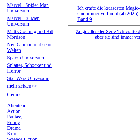
Marvel - Spider-Man
Ich crafte die krassesten Magie-
Universum
sind immer verflucht (ab 2025)
Marvel - X-Men
Band 9
Universum
Matt Groening und Bill
Zeige alles der Serie 'Ich crafte
Morrison
aber sie sind immer ver
Neil Gaiman und seine
Welten
Spawn Universum
Splatter, Schocker und
Horror
Star Wars Universum
mehr zeigen>>
Genres
Abenteuer
Action
Fantasy
Funny
Drama
Krimi
Science Fiction