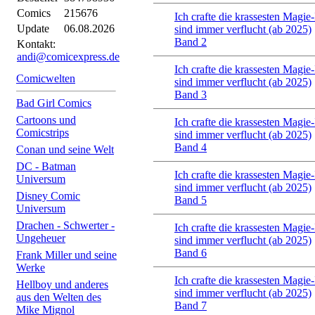
Comics
215676
Ich crafte die krassesten Magie-
Update
06.08.2026
sind immer verflucht (ab 2025)
Band 2
Kontakt:
andi@comicexpress.de
Ich crafte die krassesten Magie-
Comicwelten
sind immer verflucht (ab 2025)
Band 3
Bad Girl Comics
Cartoons und
Ich crafte die krassesten Magie-
Comicstrips
sind immer verflucht (ab 2025)
Band 4
Conan und seine Welt
DC - Batman
Ich crafte die krassesten Magie-
Universum
sind immer verflucht (ab 2025)
Disney Comic
Band 5
Universum
Drachen - Schwerter -
Ich crafte die krassesten Magie-
Ungeheuer
sind immer verflucht (ab 2025)
Band 6
Frank Miller und seine
Werke
Ich crafte die krassesten Magie-
Hellboy und anderes
sind immer verflucht (ab 2025)
aus den Welten des
Band 7
Mike Mignol