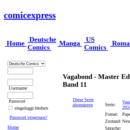
comicexpress
Deutsche
US
Home
Manga
Roma
Comics
Comics
Vagabond - Master Edi
Band 11
Username
Diese Serie
Passwort
Vaga
Serie:
abonnieren
202
eingeloggt bleiben
Fomat:
Pap
Passwort vergessen?
Zustand:
Neu
Home
Sprache: