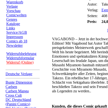
Warenkorb
Autor:
Tak
Verlage
Verlag:
Egm
Vorschau
Comicwelten
Seiten:
408
Genres
Preis:
24,
Kataloge
Links
Service/AGB
Impressum
VAGABOND – Jetzt in der hochwert
Comics ab 18
Edition! Mit Vagabond hat Autor Ta
Newsletter
preisgekröntes Meisterwerk geschaff
Welt bis heute begeistert. Mit beei
Widerrufsbelehrung
Emotionen und spektakulären Kämpfe
Widerrufsformular
Leserschaft ins feudale Japan, um d
Widerruf (Online)
Musashi Miyamoto hautnah mitzuerle
Geschichte von Miyamoto Musashi,
Schwertkämpfer aller Zeiten, begi
Deutsche Verlage
Takezo. Ein rebellischer 17-Jähriger,
Bunte Dimension
Schlacht von Sekigahara überlebte.
Carlsen
beschließen Takezo und sein Freund
Carlsen Manga
als Legenden zu werden..
Cross Cult
DC Deutschland
(Panini Comics)
Kunden, die dieses Comic gekauft