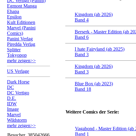
DC Vertigo (Panini)
Egmont Manga
Ehapa
Kingdom (ab 2026)
Epsilon
Band 4
Kult Editionen
Marvel (Panini
Berserk - Master Edition (ab 20
Comics)
Band 6
Panini Verlag
Piredda Verlag
I hate Fairyland (ab 2025)
Splitter
Band 3
Tokyopop
mehr zeigen>>
Kingdom (ab 2026)
US Verlage
Band 3
Dark Horse
Blue Box (ab 2023)
DC
Band 18
DC Vertigo
D.E.
IDW
Image
Weitere Comics der Serie:
Marvel
Wildstorm
mehr zeigen>>
Vagabond - Master Edition (ab
Band 1
Besucher
385042666