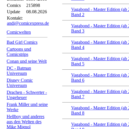
Comics
215898
Vagabond - Master Edition (ab
Update
08.08.2026
Band 2
Kontakt:
andi@comicexpress.de
Vagabond - Master Edition (ab
Band 3
Comicwelten
Bad Girl Comics
Vagabond - Master Edition (ab
Band 4
Cartoons und
Comicstrips
Vagabond - Master Edition (ab
Conan und seine Welt
Band 5
DC - Batman
Universum
Vagabond - Master Edition (ab
Disney Comic
Band 6
Universum
Vagabond - Master Edition (ab
Drachen - Schwerter -
Band 7
Ungeheuer
Frank Miller und seine
Vagabond - Master Edition (ab
Werke
Band 8
Hellboy und anderes
aus den Welten des
Vagabond - Master Edition (ab
Mike Mignol