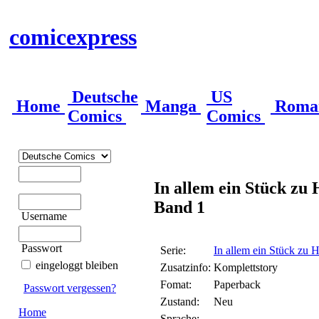
comicexpress
Deutsche
US
Home
Manga
Roma
Comics
Comics
In allem ein Stück zu 
Band 1
Username
Passwort
Serie:
In allem ein Stück zu 
eingeloggt bleiben
Zusatzinfo:
Komplettstory
Fomat:
Paperback
Passwort vergessen?
Zustand:
Neu
Home
Sprache: