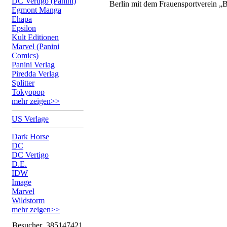
DC Vertigo (Panini)
Berlin mit dem Frauensportverein „B
Egmont Manga
Ehapa
Epsilon
Kult Editionen
Marvel (Panini
Comics)
Panini Verlag
Piredda Verlag
Splitter
Tokyopop
mehr zeigen>>
US Verlage
Dark Horse
DC
DC Vertigo
D.E.
IDW
Image
Marvel
Wildstorm
mehr zeigen>>
Besucher
385147421