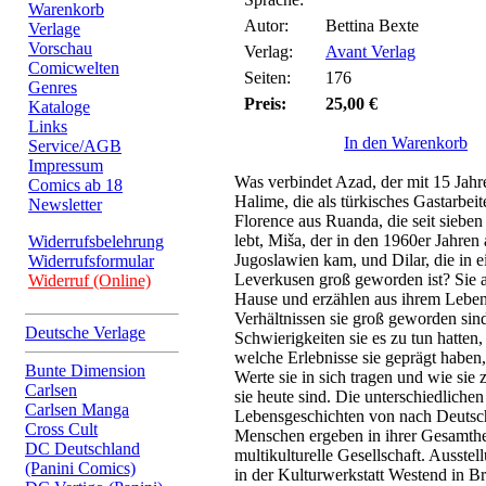
Warenkorb
Autor:
Bettina Bexte
Verlage
Vorschau
Verlag:
Avant Verlag
Comicwelten
Seiten:
176
Genres
Preis:
25,00 €
Kataloge
Links
In den Warenkorb
Service/AGB
Impressum
Was verbindet Azad, der mit 15 Jahre
Comics ab 18
Halime, die als türkisches Gastarbe
Newsletter
Florence aus Ruanda, die seit siebe
lebt, Miša, der in den 1960er Jahren 
Widerrufsbelehrung
Jugoslawien kam, und Dilar, die in e
Widerrufsformular
Leverkusen groß geworden ist? Sie a
Widerruf (Online)
Hause und erzählen aus ihrem Leben
Verhältnissen sie groß geworden sin
Deutsche Verlage
Schwierigkeiten sie es zu tun hatten,
welche Erlebnisse sie geprägt haben,
Bunte Dimension
Werte sie in sich tragen und wie si
Carlsen
sie heute sind. Die unterschiedlich
Carlsen Manga
Lebensgeschichten von nach Deutsc
Cross Cult
Menschen ergeben in ihrer Gesamtheit
DC Deutschland
multikulturelle Gesellschaft. Ausste
(Panini Comics)
in der Kulturwerkstatt Westend in B