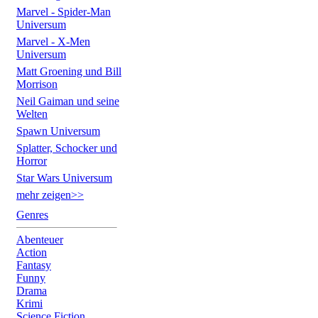
Marvel - Spider-Man
Universum
Marvel - X-Men
Universum
Matt Groening und Bill
Morrison
Neil Gaiman und seine
Welten
Spawn Universum
Splatter, Schocker und
Horror
Star Wars Universum
mehr zeigen>>
Genres
Abenteuer
Action
Fantasy
Funny
Drama
Krimi
Science Fiction