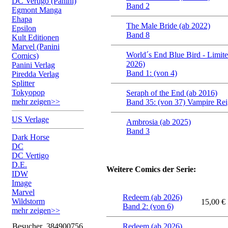
DC Vertigo (Panini)
Band 2
Egmont Manga
Ehapa
The Male Bride (ab 2022)
Epsilon
Band 8
Kult Editionen
Marvel (Panini
World´s End Blue Bird - Limite
Comics)
2026)
Panini Verlag
Band 1: (von 4)
Piredda Verlag
Splitter
Tokyopop
Seraph of the End (ab 2016)
mehr zeigen>>
Band 35: (von 37) Vampire Re
US Verlage
Ambrosia (ab 2025)
Band 3
Dark Horse
DC
DC Vertigo
D.E.
Weitere Comics der Serie:
IDW
Image
Marvel
Redeem (ab 2026)
Wildstorm
15,00 €
Band 2: (von 6)
mehr zeigen>>
Besucher
384900756
Redeem (ab 2026)