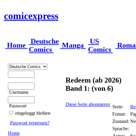
comicexpress
Deutsche
US
Home
Manga
Roma
Comics
Comics
Redeem (ab 2026)
Band 1: (von 6)
Username
Diese Serie abonnieren
Passwort
Serie:
Re
eingeloggt bleiben
Fomat:
Pa
Zustand:
Ne
Passwort vergessen?
Sprache:
Home
Autor:
Sc