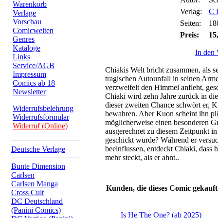
Warenkorb
Verlag:
C 
Verlage
Vorschau
Seiten:
18
Comicwelten
Preis:
15
Genres
Kataloge
In den
Links
Service/AGB
Chiakis Welt bricht zusammen, als s
Impressum
tragischen Autounfall in seinen Armen
Comics ab 18
verzweifelt den Himmel anfleht, ges
Newsletter
Chiaki wird zehn Jahre zurück in die
dieser zweiten Chance schwört er, 
Widerrufsbelehrung
bewahren. Aber Kuon scheint ihn plö
Widerrufsformular
möglicherweise einen besonderen G
Widerruf (Online)
ausgerechnet zu diesem Zeitpunkt in
geschickt wurde? Während er versuch
beeinflussen, entdeckt Chiaki, dass h
Deutsche Verlage
mehr steckt, als er ahnt..
Bunte Dimension
Carlsen
Carlsen Manga
Kunden, die dieses Comic gekauft
Cross Cult
DC Deutschland
(Panini Comics)
Is He The One? (ab 2025)