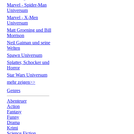
Marvel - Spider-Man
Universum
Marvel - X-Men
Universum
Matt Groening und Bill
Morrison
Neil Gaiman und seine
Welten
Spawn Universum
Splatter, Schocker und
Horror
Star Wars Universum
mehr zeigen>>
Genres
Abenteuer
Action
Fantasy
Funny
Drama
Krimi
Science Fiction