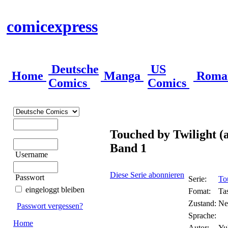
comicexpress
Deutsche
US
Home
Manga
Roma
Comics
Comics
Touched by Twilight (
Band 1
Username
Diese Serie abonnieren
Passwort
Serie:
To
eingeloggt bleiben
Fomat:
Ta
Zustand:
Ne
Passwort vergessen?
Sprache:
Home
Autor:
Yu