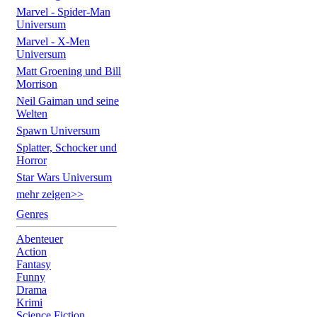
Marvel - Spider-Man
Universum
Marvel - X-Men
Universum
Matt Groening und Bill
Morrison
Neil Gaiman und seine
Welten
Spawn Universum
Splatter, Schocker und
Horror
Star Wars Universum
mehr zeigen>>
Genres
Abenteuer
Action
Fantasy
Funny
Drama
Krimi
Science Fiction