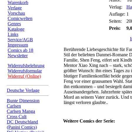
Warenkorb
Verlag:
Ha
Verlage
Vorschau
Auflage:
1
Comicwelten
Seiten:
20
Genres
Preis:
9,
Kataloge
Links
Service/AGB
Impressum
Berührende Liebesgeschichte für F
Comics ab 18
Stil der beliebten Danmei-Romane D
Newsletter
Familie, Shen Feng, eifert seit Kind
Mentor Xiao Xing nach – stark, schön
Widerrufsbelehrung
größter Wunsch: ihn eines Tages zu ü
Widerrufsformular
blutiger Familienkonflikt beide gegen
Widerruf (Online)
Feng vor einer grausamen Wahl. Statt
ihn entkommen – und besiegelt damit
Deutsche Verlage
Auseinandergehen. Jahrzehnte späte
Mord an seinem Vater zurück. Und tr
Bunte Dimension
längst verloren glaubte..
Carlsen
Carlsen Manga
Cross Cult
Weitere Comics der Serie:
DC Deutschland
(Panini Comics)