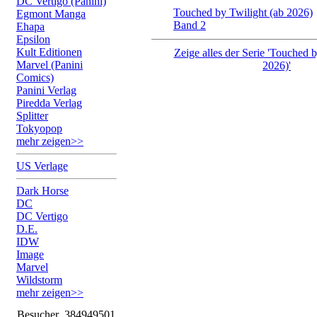
DC Vertigo (Panini)
Touched by Twilight (ab 2026)
Egmont Manga
Band 2
Ehapa
Epsilon
Kult Editionen
Zeige alles der Serie 'Touched b
Marvel (Panini
2026)'
Comics)
Panini Verlag
Piredda Verlag
Splitter
Tokyopop
mehr zeigen>>
US Verlage
Dark Horse
DC
DC Vertigo
D.E.
IDW
Image
Marvel
Wildstorm
mehr zeigen>>
Besucher
384949501