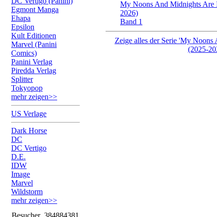
DC Vertigo (Panini)
My Noons And Midnights Are 
Egmont Manga
2026)
Ehapa
Band 1
Epsilon
Kult Editionen
Zeige alles der Serie 'My Noons
Marvel (Panini
(2025-20
Comics)
Panini Verlag
Piredda Verlag
Splitter
Tokyopop
mehr zeigen>>
US Verlage
Dark Horse
DC
DC Vertigo
D.E.
IDW
Image
Marvel
Wildstorm
mehr zeigen>>
Besucher
384884381