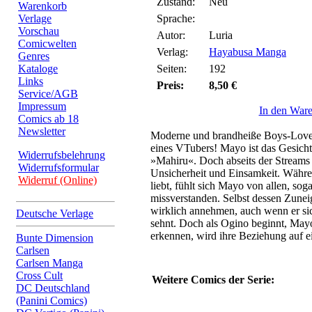
Zustand:
Neu
Warenkorb
Verlage
Sprache:
Vorschau
Autor:
Luria
Comicwelten
Verlag:
Hayabusa Manga
Genres
Kataloge
Seiten:
192
Links
Preis:
8,50 €
Service/AGB
Impressum
In den War
Comics ab 18
Newsletter
Moderne und brandheiße Boys-Love
eines VTubers! Mayo ist das Gesicht
Widerrufsbelehrung
»Mahiru«. Doch abseits der Streams 
Widerrufsformular
Unsicherheit und Einsamkeit. Währ
Widerruf (Online)
liebt, fühlt sich Mayo von allen, s
missverstanden. Selbst dessen Zune
wirklich annehmen, auch wenn er sic
Deutsche Verlage
sehnt. Doch als Ogino beginnt, Ma
erkennen, wird ihre Beziehung auf ein
Bunte Dimension
Carlsen
Carlsen Manga
Cross Cult
Weitere Comics der Serie:
DC Deutschland
(Panini Comics)