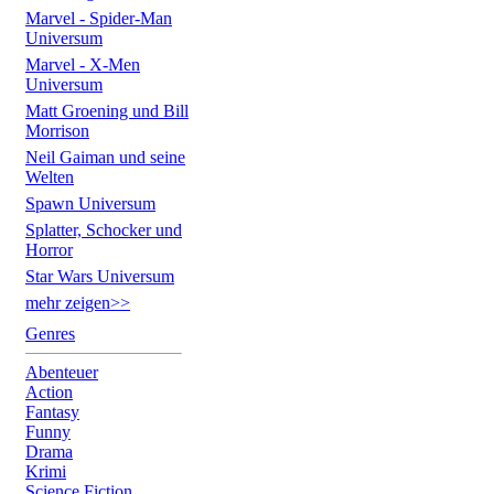
Marvel - Spider-Man
Universum
Marvel - X-Men
Universum
Matt Groening und Bill
Morrison
Neil Gaiman und seine
Welten
Spawn Universum
Splatter, Schocker und
Horror
Star Wars Universum
mehr zeigen>>
Genres
Abenteuer
Action
Fantasy
Funny
Drama
Krimi
Science Fiction