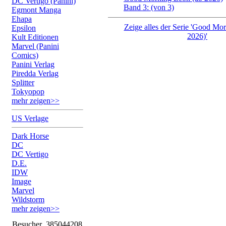
DC Vertigo (Panini)
Band 3: (von 3)
Egmont Manga
Ehapa
Zeige alles der Serie 'Good Mo
Epsilon
2026)'
Kult Editionen
Marvel (Panini
Comics)
Panini Verlag
Piredda Verlag
Splitter
Tokyopop
mehr zeigen>>
US Verlage
Dark Horse
DC
DC Vertigo
D.E.
IDW
Image
Marvel
Wildstorm
mehr zeigen>>
Besucher
385044208