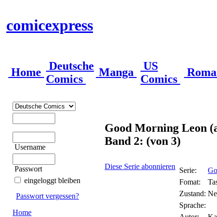
comicexpress
Deutsche
US
Home
Manga
Roma
Comics
Comics
Good Morning Leon (a
Band 2: (von 3)
Username
Diese Serie abonnieren
Passwort
Serie:
Go
eingeloggt bleiben
Fomat:
Ta
Zustand:
Ne
Passwort vergessen?
Sprache:
Home
Autor:
Ka