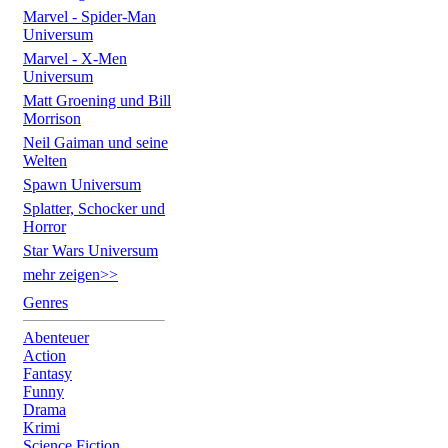
Marvel - Spider-Man
Universum
Marvel - X-Men
Universum
Matt Groening und Bill
Morrison
Neil Gaiman und seine
Welten
Spawn Universum
Splatter, Schocker und
Horror
Star Wars Universum
mehr zeigen>>
Genres
Abenteuer
Action
Fantasy
Funny
Drama
Krimi
Science Fiction