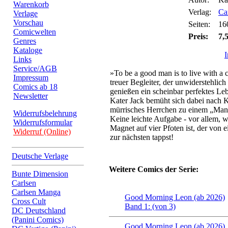
Warenkorb
Verlag:
Ca
Verlage
Vorschau
Seiten:
16
Comicwelten
Preis:
7,
Genres
Kataloge
Links
Service/AGB
»To be a good man is to live with a
Impressum
treuer Begleiter, der unwiderstehlic
Comics ab 18
genießen ein scheinbar perfektes Le
Newsletter
Kater Jack bemüht sich dabei nach 
mürrisches Herrchen zu einem „Man
Widerrufsbelehrung
Keine leichte Aufgabe - vor allem, 
Widerrufsformular
Magnet auf vier Pfoten ist, der von 
Widerruf (Online)
zur nächsten tappst!
Deutsche Verlage
Weitere Comics der Serie:
Bunte Dimension
Carlsen
Carlsen Manga
Good Morning Leon (ab 2026)
Cross Cult
Band 1: (von 3)
DC Deutschland
(Panini Comics)
Good Morning Leon (ab 2026)