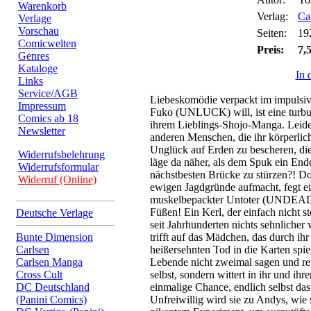
Warenkorb
Verlag:
Ca
Verlage
Vorschau
Seiten:
19
Comicwelten
Preis:
7,
Genres
Kataloge
In 
Links
Service/AGB
Liebeskomödie verpackt im impulsiv
Impressum
Fuko (UNLUCK) will, ist eine turbu
Comics ab 18
ihrem Lieblings-Shojo-Manga. Leider
Newsletter
anderen Menschen, die ihr körperli
Unglück auf Erden zu bescheren, d
Widerrufsbelehrung
läge da näher, als dem Spuk ein End
Widerrufsformular
nächstbesten Brücke zu stürzen?! Doc
Widerruf (Online)
ewigen Jagdgründe aufmacht, fegt ei
muskelbepackter Untoter (UNDEAD)
Füßen! Ein Kerl, der einfach nicht 
Deutsche Verlage
seit Jahrhunderten nichts sehnlicher
Bunte Dimension
trifft auf das Mädchen, das durch
Carlsen
heißersehnten Tod in die Karten spiel
Carlsen Manga
Lebende nicht zweimal sagen und ret
Cross Cult
selbst, sondern wittert in ihr und ihr
DC Deutschland
einmalige Chance, endlich selbst das
(Panini Comics)
Unfreiwillig wird sie zu Andys, wie s