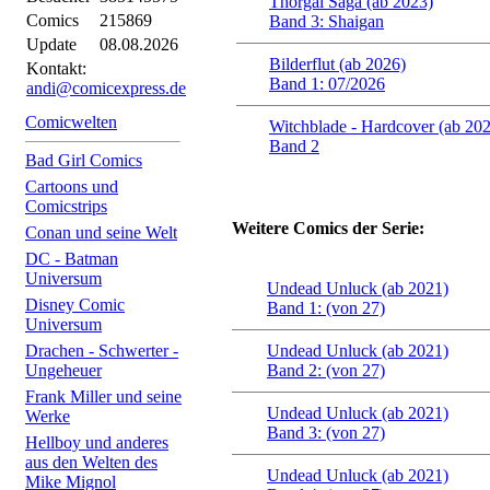
Thorgal Saga (ab 2023)
Comics
215869
Band 3: Shaigan
Update
08.08.2026
Bilderflut (ab 2026)
Kontakt:
Band 1: 07/2026
andi@comicexpress.de
Comicwelten
Witchblade - Hardcover (ab 20
Band 2
Bad Girl Comics
Cartoons und
Comicstrips
Weitere Comics der Serie:
Conan und seine Welt
DC - Batman
Universum
Undead Unluck (ab 2021)
Disney Comic
Band 1: (von 27)
Universum
Drachen - Schwerter -
Undead Unluck (ab 2021)
Ungeheuer
Band 2: (von 27)
Frank Miller und seine
Undead Unluck (ab 2021)
Werke
Band 3: (von 27)
Hellboy und anderes
aus den Welten des
Undead Unluck (ab 2021)
Mike Mignol