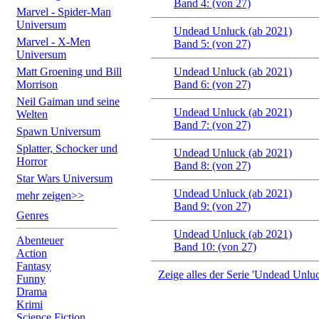
Band 4: (von 27)
Marvel - Spider-Man
Universum
Undead Unluck (ab 2021)
Marvel - X-Men
Band 5: (von 27)
Universum
Matt Groening und Bill
Undead Unluck (ab 2021)
Morrison
Band 6: (von 27)
Neil Gaiman und seine
Undead Unluck (ab 2021)
Welten
Band 7: (von 27)
Spawn Universum
Splatter, Schocker und
Undead Unluck (ab 2021)
Horror
Band 8: (von 27)
Star Wars Universum
Undead Unluck (ab 2021)
mehr zeigen>>
Band 9: (von 27)
Genres
Undead Unluck (ab 2021)
Abenteuer
Band 10: (von 27)
Action
Fantasy
Zeige alles der Serie 'Undead Unlu
Funny
Drama
Krimi
Science Fiction