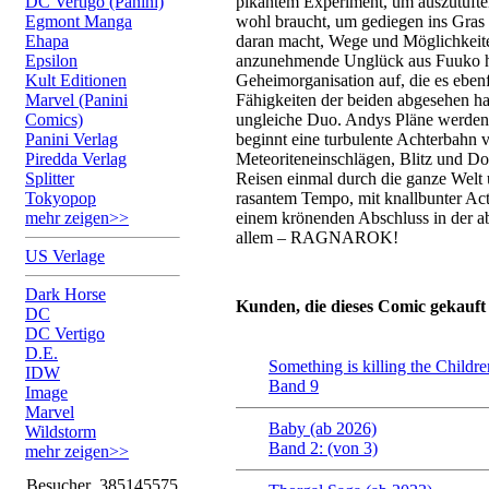
DC Vertigo (Panini)
pikantem Experiment, um auszutüft
Egmont Manga
wohl braucht, um gediegen ins Gras 
Ehapa
daran macht, Wege und Möglichkeiten
Epsilon
anzunehmende Unglück aus Fuuko her
Kult Editionen
Geheimorganisation auf, die es ebenf
Marvel (Panini
Fähigkeiten der beiden abgesehen hat
Comics)
ungleiche Duo. Andys Pläne werden v
Panini Verlag
beginnt eine turbulente Achterbahn v
Piredda Verlag
Meteoriteneinschlägen, Blitz und 
Splitter
Reisen einmal durch die ganze Welt 
Tokyopop
rasantem Tempo, mit knallbunter Act
mehr zeigen>>
einem krönenden Abschluss in der a
allem – RAGNAROK!
US Verlage
Dark Horse
Kunden, die dieses Comic gekauft
DC
DC Vertigo
D.E.
Something is killing the Childr
IDW
Band 9
Image
Marvel
Baby (ab 2026)
Wildstorm
Band 2: (von 3)
mehr zeigen>>
Besucher
385145575