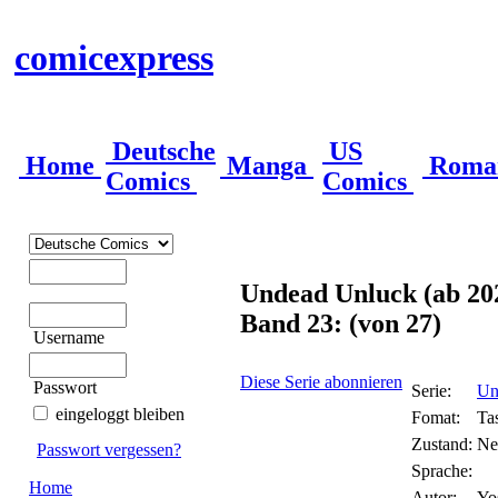
comicexpress
Deutsche
US
Home
Manga
Roma
Comics
Comics
Undead Unluck (ab 20
Band 23: (von 27)
Username
Diese Serie abonnieren
Passwort
Serie:
Un
eingeloggt bleiben
Fomat:
Ta
Zustand:
Ne
Passwort vergessen?
Sprache:
Home
Autor:
Yo