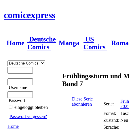
comicexpress
Deutsche
US
Home
Manga
Roma
Comics
Comics
Frühlingssturm und M
Band 7
Username
Diese Serie
Passwort
Früh
Serie:
abonnieren
2025
eingeloggt bleiben
Fomat:
Tas
Passwort vergessen?
Zustand:
Neu
Home
Sprache: