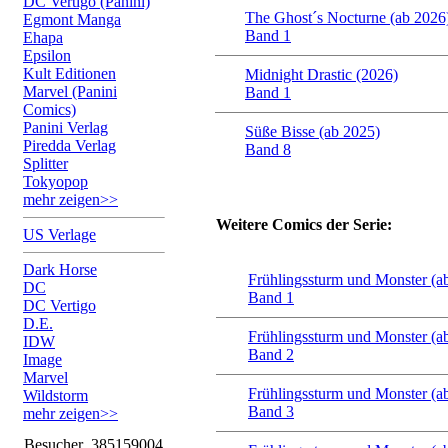
DC Vertigo (Panini)
The Ghost´s Nocturne (ab 2026
Egmont Manga
Band 1
Ehapa
Epsilon
Kult Editionen
Midnight Drastic (2026)
Marvel (Panini
Band 1
Comics)
Panini Verlag
Süße Bisse (ab 2025)
Piredda Verlag
Band 8
Splitter
Tokyopop
mehr zeigen>>
Weitere Comics der Serie:
US Verlage
Dark Horse
Frühlingssturm und Monster (a
DC
Band 1
DC Vertigo
D.E.
Frühlingssturm und Monster (a
IDW
Band 2
Image
Marvel
Frühlingssturm und Monster (a
Wildstorm
Band 3
mehr zeigen>>
Besucher
385159004