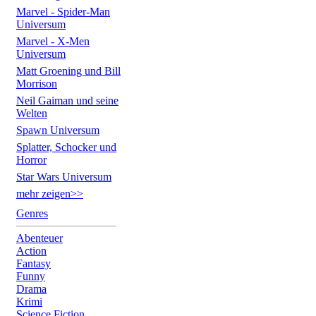
Marvel - Spider-Man
Universum
Marvel - X-Men
Universum
Matt Groening und Bill
Morrison
Neil Gaiman und seine
Welten
Spawn Universum
Splatter, Schocker und
Horror
Star Wars Universum
mehr zeigen>>
Genres
Abenteuer
Action
Fantasy
Funny
Drama
Krimi
Science Fiction