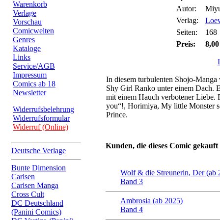
Warenkorb
Autor:
Miyu
Verlage
Verlag:
Loew
Vorschau
Comicwelten
Seiten:
168
Genres
Preis:
8,00
Kataloge
Links
Service/AGB
Impressum
In diesem turbulenten Shojo-Mang
Comics ab 18
Shy Girl Ranko unter einem Dach.
Newsletter
mit einem Hauch verbotener Liebe. 
you“!, Horimiya, My little Monster 
Widerrufsbelehrung
Prince.
Widerrufsformular
Widerruf (Online)
Kunden, die dieses Comic gekauft
Deutsche Verlage
Bunte Dimension
Wolf & die Streunerin, Der (ab
Carlsen
Band 3
Carlsen Manga
Cross Cult
Ambrosia (ab 2025)
DC Deutschland
Band 4
(Panini Comics)