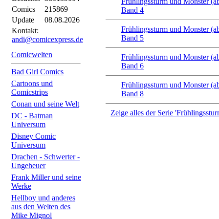
Frühlingssturm und Monster (a
Comics
215869
Band 4
Update
08.08.2026
Frühlingssturm und Monster (a
Kontakt:
Band 5
andi@comicexpress.de
Comicwelten
Frühlingssturm und Monster (a
Band 6
Bad Girl Comics
Cartoons und
Frühlingssturm und Monster (a
Comicstrips
Band 8
Conan und seine Welt
Zeige alles der Serie 'Frühlingsst
DC - Batman
Universum
Disney Comic
Universum
Drachen - Schwerter -
Ungeheuer
Frank Miller und seine
Werke
Hellboy und anderes
aus den Welten des
Mike Mignol