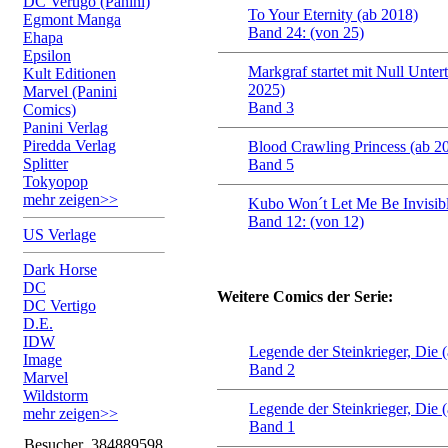
DC Vertigo (Panini)
To Your Eternity (ab 2018)
Egmont Manga
Band 24: (von 25)
Ehapa
Epsilon
Markgraf startet mit Null Unter
Kult Editionen
2025)
Marvel (Panini
Band 3
Comics)
Panini Verlag
Piredda Verlag
Blood Crawling Princess (ab 2
Splitter
Band 5
Tokyopop
mehr zeigen>>
Kubo Won´t Let Me Be Invisib
Band 12: (von 12)
US Verlage
Dark Horse
DC
Weitere Comics der Serie:
DC Vertigo
D.E.
IDW
Legende der Steinkrieger, Die 
Image
Band 2
Marvel
Wildstorm
Legende der Steinkrieger, Die 
mehr zeigen>>
Band 1
Besucher
384889598