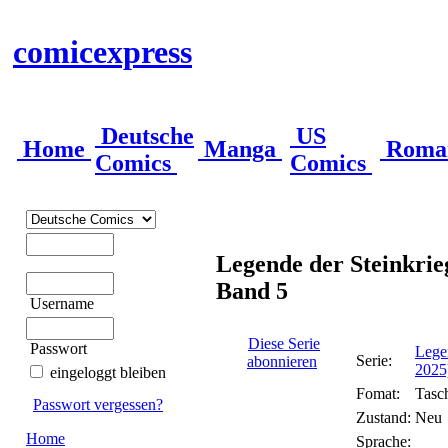
comicexpress
Deutsche
US
Home
Manga
Roma
Comics
Comics
Legende der Steinkrieg
Band 5
Username
Diese Serie
Passwort
Legen
Serie:
abonnieren
2025
eingeloggt bleiben
Fomat:
Tasc
Passwort vergessen?
Zustand:
Neu
Home
Sprache: