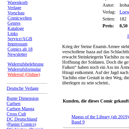
Warenkorb
Autor:
Iroh
Verlage
Verlag:
Loew
Vorschau
Comicwelten
Seiten:
182
Genres
Preis:
8,50
Kataloge
Links
Service/AGB
Impressum
Krieg der Steine Enamis Armee steht
Comics ab 18
verschollene Isaza auf das Schlachtf
Newsletter
erwacht Steinkriegerin Yachiho zu n
Hoffnung der Soldaten. Doch die ge
Widerrufsbelehrung
Falken“ haben noch ein Ass im Ärme
Widerrufsformular
Hiragi entkommt. Auf der Jagd nach i
Widerruf (Online)
Yachiho eine Gestalt in den Weg, di
überlegen zu sein scheint..
Deutsche Verlage
Bunte Dimension
Kunden, die dieses Comic gekauft
Carlsen
Carlsen Manga
Cross Cult
Magus of the Library (ab 2019)
DC Deutschland
Band 9
(Panini Comics)