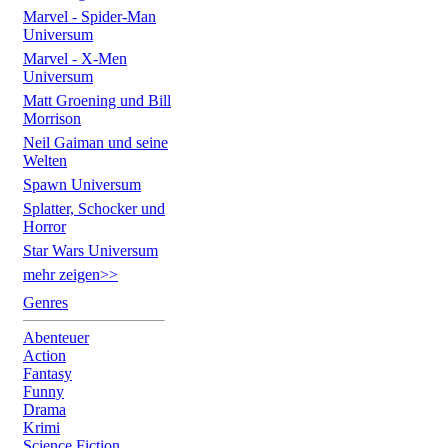
Marvel - Spider-Man
Universum
Marvel - X-Men
Universum
Matt Groening und Bill
Morrison
Neil Gaiman und seine
Welten
Spawn Universum
Splatter, Schocker und
Horror
Star Wars Universum
mehr zeigen>>
Genres
Abenteuer
Action
Fantasy
Funny
Drama
Krimi
Science Fiction