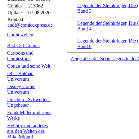
Legende der Steinkrieger, Die 
Comics
215962
Band 3
Update
07.08.2026
Kontakt:
Legende der Steinkrieger, Die 
andi@comicexpress.de
Band 4
Comicwelten
Legende der Steinkrieger, Die 
Bad Girl Comics
Band 6
Cartoons und
Comicstrips
Zeige alles der Serie 'Legende der 
Conan und seine Welt
DC - Batman
Universum
Disney Comic
Universum
Drachen - Schwerter -
Ungeheuer
Frank Miller und seine
Werke
Hellboy und anderes
aus den Welten des
Mike Mignol