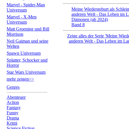
Marvel - Spider-Man
Meine Wiedergeburt als Schleim
Universum
anderen Welt - Das Leben im L
Marvel - X-Men
Dämonen (ab 2024)
Universum
Band 8
Matt Groening und Bill
Morrison
Zeige alles der Serie 'Meine Wiede
Neil Gaiman und seine
anderen Welt - Das Leben im La
Welten
Spawn Universum
Splatter, Schocker und
Horror
Star Wars Universum
mehr zeigen>>
Genres
Abenteuer
Action
Fantasy
Funny
Drama
Krimi
Science Fiction