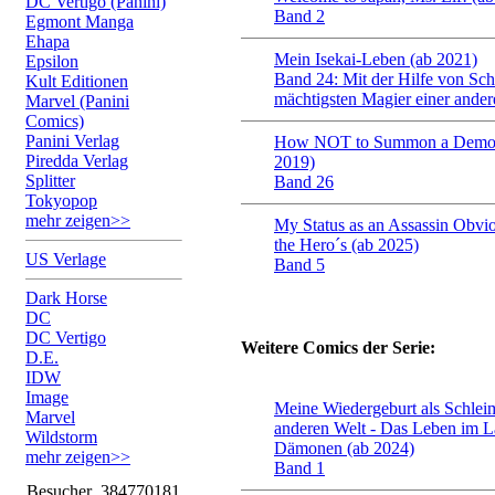
DC Vertigo (Panini)
Band 2
Egmont Manga
Ehapa
Mein Isekai-Leben (ab 2021)
Epsilon
Band 24: Mit der Hilfe von Sc
Kult Editionen
mächtigsten Magier einer ander
Marvel (Panini
Comics)
Panini Verlag
How NOT to Summon a Demon
Piredda Verlag
2019)
Splitter
Band 26
Tokyopop
mehr zeigen>>
My Status as an Assassin Obvi
the Hero´s (ab 2025)
US Verlage
Band 5
Dark Horse
DC
DC Vertigo
Weitere Comics der Serie:
D.E.
IDW
Image
Meine Wiedergeburt als Schleim
Marvel
anderen Welt - Das Leben im L
Wildstorm
Dämonen (ab 2024)
mehr zeigen>>
Band 1
Besucher
384770181