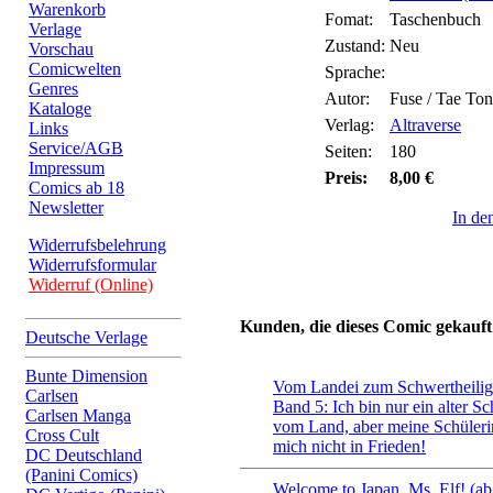
Warenkorb
Fomat:
Taschenbuch
Verlage
Zustand:
Neu
Vorschau
Comicwelten
Sprache:
Genres
Autor:
Fuse / Tae Ton
Kataloge
Verlag:
Altraverse
Links
Service/AGB
Seiten:
180
Impressum
Preis:
8,00 €
Comics ab 18
Newsletter
In de
Widerrufsbelehrung
Widerrufsformular
Widerruf (Online)
Kunden, die dieses Comic gekauft
Deutsche Verlage
Bunte Dimension
Vom Landei zum Schwertheilig
Carlsen
Band 5: Ich bin nur ein alter S
Carlsen Manga
vom Land, aber meine Schüleri
Cross Cult
mich nicht in Frieden!
DC Deutschland
(Panini Comics)
Welcome to Japan, Ms. Elf! (ab