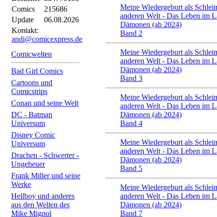
Meine Wiedergeburt als Schleim
Comics
215686
anderen Welt - Das Leben im L
Update
06.08.2026
Dämonen (ab 2024)
Kontakt:
Band 2
andi@comicexpress.de
Meine Wiedergeburt als Schleim
Comicwelten
anderen Welt - Das Leben im L
Dämonen (ab 2024)
Bad Girl Comics
Band 3
Cartoons und
Comicstrips
Meine Wiedergeburt als Schleim
Conan und seine Welt
anderen Welt - Das Leben im L
DC - Batman
Dämonen (ab 2024)
Universum
Band 4
Disney Comic
Meine Wiedergeburt als Schleim
Universum
anderen Welt - Das Leben im L
Drachen - Schwerter -
Dämonen (ab 2024)
Ungeheuer
Band 5
Frank Miller und seine
Werke
Meine Wiedergeburt als Schleim
Hellboy und anderes
anderen Welt - Das Leben im L
aus den Welten des
Dämonen (ab 2024)
Mike Mignol
Band 7