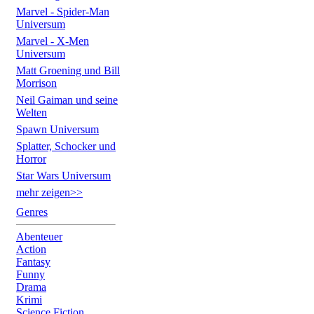
Marvel - Spider-Man
Universum
Marvel - X-Men
Universum
Matt Groening und Bill
Morrison
Neil Gaiman und seine
Welten
Spawn Universum
Splatter, Schocker und
Horror
Star Wars Universum
mehr zeigen>>
Genres
Abenteuer
Action
Fantasy
Funny
Drama
Krimi
Science Fiction