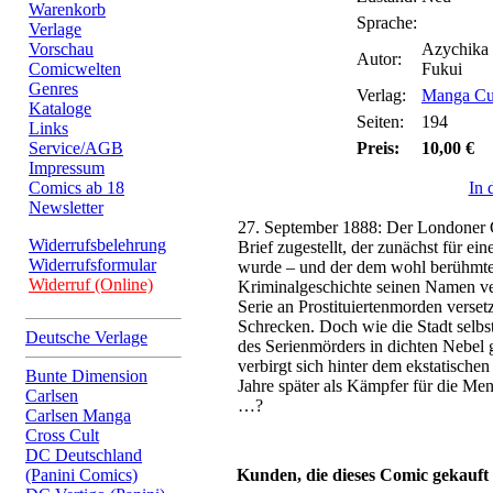
Warenkorb
Sprache:
Verlage
Vorschau
Azychika 
Autor:
Comicwelten
Fukui
Genres
Verlag:
Manga Cul
Kataloge
Seiten:
194
Links
Service/AGB
Preis:
10,00 €
Impressum
Comics ab 18
In 
Newsletter
27. September 1888: Der Londoner 
Widerrufsbelehrung
Brief zugestellt, der zunächst für ei
Widerrufsformular
wurde – und der dem wohl berühmt
Widerruf (Online)
Kriminalgeschichte seinen Namen ver
Serie an Prostituiertenmorden verse
Schrecken. Doch wie die Stadt selbst 
Deutsche Verlage
des Serienmörders in dichten Nebel 
verbirgt sich hinter dem ekstatischen
Bunte Dimension
Jahre später als Kämpfer für die Men
Carlsen
…?
Carlsen Manga
Cross Cult
DC Deutschland
(Panini Comics)
Kunden, die dieses Comic gekauft