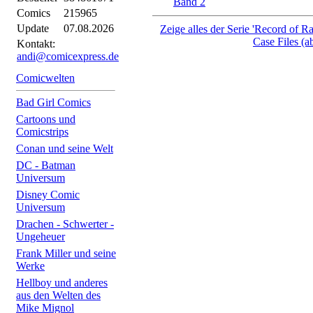
Band 2
Comics
215965
Update
07.08.2026
Zeige alles der Serie 'Record of R
Case Files (a
Kontakt:
andi@comicexpress.de
Comicwelten
Bad Girl Comics
Cartoons und
Comicstrips
Conan und seine Welt
DC - Batman
Universum
Disney Comic
Universum
Drachen - Schwerter -
Ungeheuer
Frank Miller und seine
Werke
Hellboy und anderes
aus den Welten des
Mike Mignol