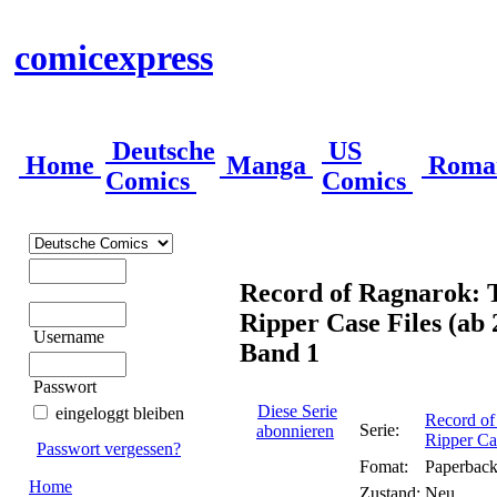
comicexpress
Deutsche
US
Home
Manga
Roma
Comics
Comics
Record of Ragnarok: 
Ripper Case Files (ab 
Username
Band 1
Passwort
Diese Serie
eingeloggt bleiben
Record of
Serie:
abonnieren
Ripper Ca
Passwort vergessen?
Fomat:
Paperbac
Home
Zustand:
Neu