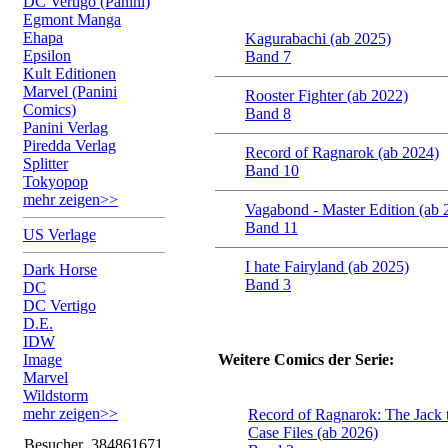
DC Vertigo (Panini)
Egmont Manga
Ehapa
Kagurabachi (ab 2025)
Epsilon
Band 7
Kult Editionen
Marvel (Panini
Rooster Fighter (ab 2022)
Comics)
Band 8
Panini Verlag
Piredda Verlag
Record of Ragnarok (ab 2024)
Splitter
Band 10
Tokyopop
mehr zeigen>>
Vagabond - Master Edition (ab 
Band 11
US Verlage
I hate Fairyland (ab 2025)
Dark Horse
Band 3
DC
DC Vertigo
D.E.
IDW
Image
Weitere Comics der Serie:
Marvel
Wildstorm
mehr zeigen>>
Record of Ragnarok: The Jack 
Case Files (ab 2026)
Besucher
384861671