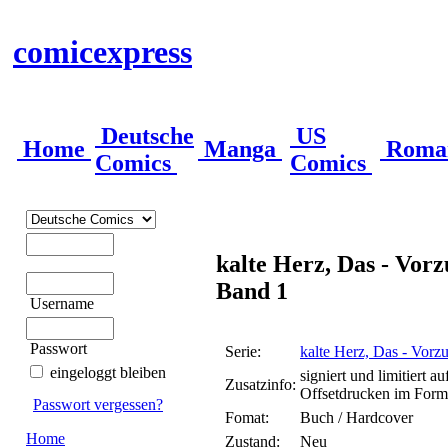
comicexpress
Deutsche
US
Home
Manga
Roma
Comics
Comics
kalte Herz, Das - Vor
Band 1
Username
Passwort
Serie:
kalte Herz, Das - Vorz
eingeloggt bleiben
signiert und limitiert a
Zusatzinfo:
Offsetdrucken im Form
Passwort vergessen?
Fomat:
Buch / Hardcover
Home
Zustand:
Neu