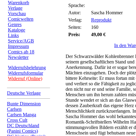
Warenkorb
Sprache:
Verlage
Autor:
Sascha Hommer
Vorschau
Comicwelten
Verlag:
Reprodukt
Genres
Seiten:
160
Kataloge
Preis:
49,00 €
Links
Service/AGB
In den War
Impressum
Comics ab 18
Der Schwarzwälder Kohlenbrenner P
Newsletter
seinem gesellschaftlichen Stand und
Anerkennung. Dafür ist er sogar bere
Widerrufsbelehrung
Mächten einzugehen. Doch der plötz
Widerrufsformular
bittere Kehrseite: Er muss fortan mi
Widerruf (Online)
und verliert so die Fähigkeit zu jegl
den nicht nur er und seine Familie, 
Deutsche Verlage
Menschen um ihn herum zahlen müsse
Stunde wendet er sich an das Glaswe
Bunte Dimension
dessen Zauberkraft das eigene Herz 
Carlsen
Menschlichkeit zurückzuerlangen. In
Carlsen Manga
Sascha Hommer das wohl bekanntes
Cross Cult
Romantik-Schriftstellers Wilhelm H
DC Deutschland
stimmungsvollen Bildern erzählt er d
(Panini Comics)
Menschsein und fügt behutsam neue 