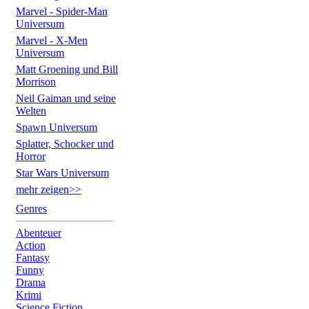
Marvel - Spider-Man
Universum
Marvel - X-Men
Universum
Matt Groening und Bill
Morrison
Neil Gaiman und seine
Welten
Spawn Universum
Splatter, Schocker und
Horror
Star Wars Universum
mehr zeigen>>
Genres
Abenteuer
Action
Fantasy
Funny
Drama
Krimi
Science Fiction