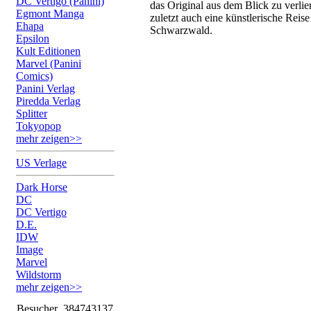
DC Vertigo (Panini)
das Original aus dem Blick zu verlie
Egmont Manga
zuletzt auch eine künstlerische Reis
Ehapa
Schwarzwald.
Epsilon
Kult Editionen
Marvel (Panini
Comics)
Panini Verlag
Piredda Verlag
Splitter
Tokyopop
mehr zeigen>>
US Verlage
Dark Horse
DC
DC Vertigo
D.E.
IDW
Image
Marvel
Wildstorm
mehr zeigen>>
Besucher
384743137