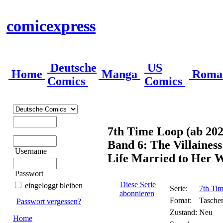
comicexpress
Deutsche
US
Home
Manga
Roma
Comics
Comics
7th Time Loop (ab 202
Band 6: The Villaines
Username
Life Married to Her 
Passwort
Diese Serie
eingeloggt bleiben
Serie:
7th Ti
abonnieren
Fomat:
Tasche
Passwort vergessen?
Zustand:
Neu
Home