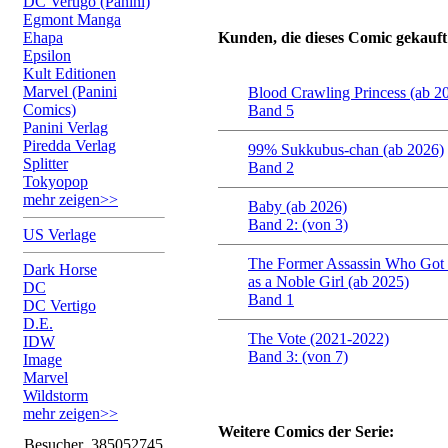
DC Vertigo (Panini)
Egmont Manga
Ehapa
Kunden, die dieses Comic gekauft
Epsilon
Kult Editionen
Marvel (Panini
Blood Crawling Princess (ab 2
Comics)
Band 5
Panini Verlag
Piredda Verlag
99% Sukkubus-chan (ab 2026)
Splitter
Band 2
Tokyopop
mehr zeigen>>
Baby (ab 2026)
Band 2: (von 3)
US Verlage
The Former Assassin Who Got 
Dark Horse
as a Noble Girl (ab 2025)
DC
Band 1
DC Vertigo
D.E.
The Vote (2021-2022)
IDW
Band 3: (von 7)
Image
Marvel
Wildstorm
mehr zeigen>>
Weitere Comics der Serie:
Besucher
385052745