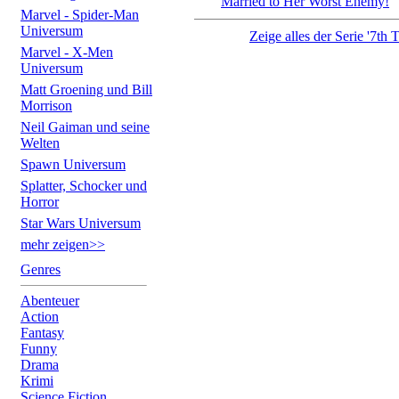
Married to Her Worst Enemy!
Marvel - Spider-Man
Universum
Zeige alles der Serie '7th
Marvel - X-Men
Universum
Matt Groening und Bill
Morrison
Neil Gaiman und seine
Welten
Spawn Universum
Splatter, Schocker und
Horror
Star Wars Universum
mehr zeigen>>
Genres
Abenteuer
Action
Fantasy
Funny
Drama
Krimi
Science Fiction