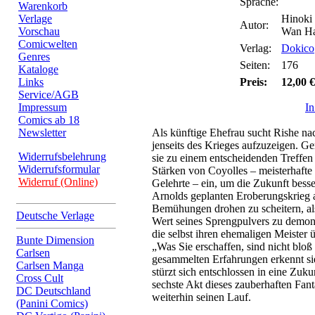
Sprache:
Warenkorb
Verlage
Hinoki
Autor:
Vorschau
Wan Ha
Comicwelten
Verlag:
Dokico
Genres
Seiten:
176
Kataloge
Links
Preis:
12,00 €
Service/AGB
Impressum
I
Comics ab 18
Newsletter
Als künftige Ehefrau sucht Rishe n
jenseits des Krieges aufzuzeigen. Ge
Widerrufsbelehrung
sie zu einem entscheidenden Treffen 
Widerrufsformular
Stärken von Coyolles – meisterhaft
Widerruf (Online)
Gelehrte – ein, um die Zukunft besse
Arnolds geplanten Eroberungskrieg 
Bemühungen drohen zu scheitern, als
Deutsche Verlage
Wert seines Sprengpulvers zu demonst
die selbst ihren ehemaligen Meister ü
Bunte Dimension
„Was Sie erschaffen, sind nicht bloß 
Carlsen
gesammelten Erfahrungen erkennt si
Carlsen Manga
stürzt sich entschlossen in eine Zuk
Cross Cult
sechste Akt dieses zauberhaften Fa
DC Deutschland
weiterhin seinen Lauf.
(Panini Comics)