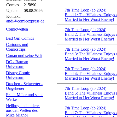
Comics
215890
7th Time Loop (ab 2024)
Update
08.08.2026
Band 1: The Villainess Enjoys 
Kontakt:
Married to Her Worst Enemy!
andi@comicexpress.de
Comicwelten
7th Time Loop (ab 2024)
Band 2: The Villainess Enjoys 
Bad Girl Comics
Married to Her Worst Enemy!
Cartoons und
Comicstrips
7th Time Loop (ab 2024)
Band 3: The Villainess Enjoys 
Conan und seine Welt
Married to Her Worst Enemy!
DC - Batman
Universum
7th Time Loop (ab 2024)
Disney Comic
Band 4: The Villainess Enjoys 
Universum
Married to Her Worst Enemy!
Drachen - Schwerter -
Ungeheuer
7th Time Loop (ab 2024)
Band 5: The Villainess Enjoys 
Frank Miller und seine
Married to Her Worst Enemy!
Werke
Hellboy und anderes
7th Time Loop (ab 2024)
aus den Welten des
Band 7: The Villainess Enjoys 
Mike Mignol