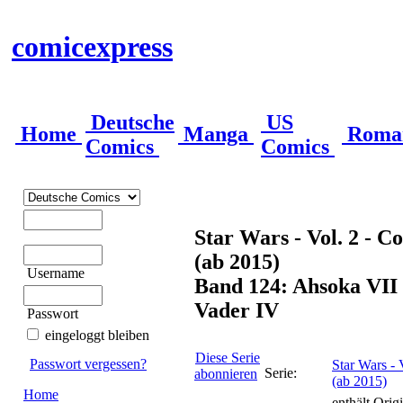
comicexpress
Deutsche
US
Home
Manga
Roma
Comics
Comics
Star Wars - Vol. 2 - 
(ab 2015)
Username
Band 124: Ahsoka VII
Vader IV
Passwort
eingeloggt bleiben
Diese Serie
Passwort vergessen?
Star Wars -
Serie:
abonnieren
(ab 2015)
Home
enthält Orig