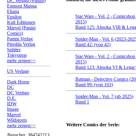
DC Vertigo (Panini)
Egmont Manga
Ehapa
Star Wars - Vol. 2 - Comicshop
Epsilon
2015)
Kult Editionen
Band 125: Ahsoka VIII & Lega
Marvel (Panini
Comics)
Panini Verlag
Spider-Man - Vol. 6 (2023-202
Piredda Verlag
Band 42: (von 42)
Splitter
Tokyopop
Star Wars - Vol. 2 - Comicshop
mehr zeigen>>
2015)
Band 123: Ahsoka VI & Legacy
US Verlage
Batman - Detective Comics (2
Dark Horse
Band 99: (von 103)
DC
DC Vertigo
Spider-Man - Vol. 7 (ab 2025)
D.E.
Band 1
IDW
Image
Marvel
Wildstorm
Weitere Comics der Serie:
mehr zeigen>>
Besucher
384742213