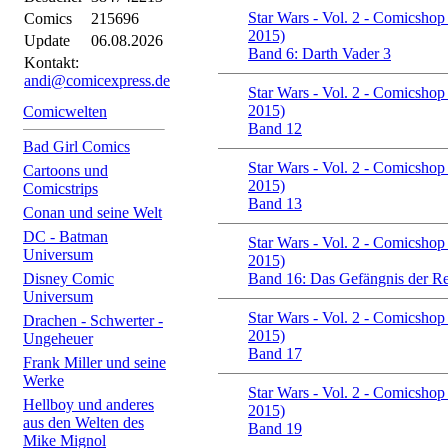
Star Wars - Vol. 2 - Comicshop
Comics
215696
2015)
Update
06.08.2026
Band 6: Darth Vader 3
Kontakt:
andi@comicexpress.de
Star Wars - Vol. 2 - Comicshop
2015)
Comicwelten
Band 12
Bad Girl Comics
Star Wars - Vol. 2 - Comicshop
Cartoons und
2015)
Comicstrips
Band 13
Conan und seine Welt
DC - Batman
Star Wars - Vol. 2 - Comicshop
Universum
2015)
Disney Comic
Band 16: Das Gefängnis der Re
Universum
Star Wars - Vol. 2 - Comicshop
Drachen - Schwerter -
2015)
Ungeheuer
Band 17
Frank Miller und seine
Werke
Star Wars - Vol. 2 - Comicshop
Hellboy und anderes
2015)
aus den Welten des
Band 19
Mike Mignol