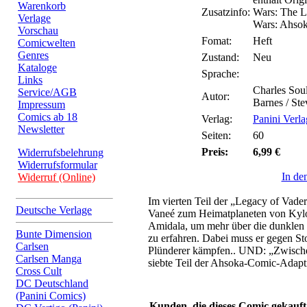
Warenkorb
Zusatzinfo:
Wars: The Le
Verlage
Wars: Ahsok
Vorschau
Fomat:
Heft
Comicwelten
Genres
Zustand:
Neu
Kataloge
Sprache:
Links
Charles Soul
Service/AGB
Autor:
Barnes / St
Impressum
Comics ab 18
Verlag:
Panini Verla
Newsletter
Seiten:
60
Preis:
6,99 €
Widerrufsbelehrung
Widerrufsformular
In de
Widerruf (Online)
Im vierten Teil der „Legacy of Vade
Deutsche Verlage
Vaneé zum Heimatplaneten von Kyl
Amidala, um mehr über die dunklen
Bunte Dimension
zu erfahren. Dabei muss er gegen St
Carlsen
Plünderer kämpfen.. UND: „Zwisc
Carlsen Manga
siebte Teil der Ahsoka-Comic-Adapti
Cross Cult
DC Deutschland
(Panini Comics)
Kunden, die dieses Comic gekauft