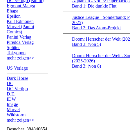
DC Vertigo (Panini)
Aquaman - Vol. 3: Paperback (
Egmont Manga
Band 1: Die dunkle Flut
Ehapa
Epsilon
Justice League - Sonderband: P
Kult Editionen
2025)
Marvel (Panini
Band 2: Das Atom-Projekt
Comics)
Panini Verlag
Doom: Herrscher der Welt (20
Piredda Verlag
Band 3: (von 5)
Splitter
Tokyopop
Doom: Herrscher der Welt - S
mehr zeigen>>
(2025-2026)
Band 3: (von 8)
US Verlage
Dark Horse
DC
DC Vertigo
D.E.
IDW
Image
Marvel
Wildstorm
mehr zeigen>>
Besucher
384840654