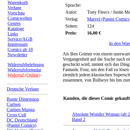
Warenkorb
Sprache:
Verlage
Autor:
Tony Fleecs / Justin M
Vorschau
Comicwelten
Verlag:
Marvel (Panini Comics
Genres
Seiten:
124
Kataloge
Preis:
16,00 €
Links
Service/AGB
In den War
Impressum
Comics ab 18
Als Ben Grimm von einem unerwarte
Newsletter
Vergangenheit auf die Suche nach e
geschickt wird, nimmt sich das Ding
Widerrufsbelehrung
Fantastic Four, um den Fall zu lösen 
Widerrufsformular
ziemlich jedem klassischen Supersc
Widerruf (Online)
zusammen, von Bullseye bis hin zum
Deutsche Verlage
Kunden, die dieses Comic gekauft
Bunte Dimension
Carlsen
Carlsen Manga
Absolute Wonder Woman (ab 2
Cross Cult
Band 2
DC Deutschland
(Panini Comics)