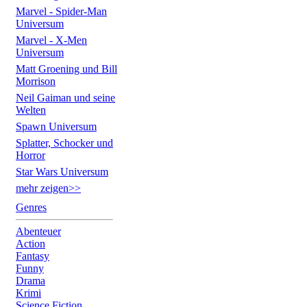
Marvel - Spider-Man
Universum
Marvel - X-Men
Universum
Matt Groening und Bill
Morrison
Neil Gaiman und seine
Welten
Spawn Universum
Splatter, Schocker und
Horror
Star Wars Universum
mehr zeigen>>
Genres
Abenteuer
Action
Fantasy
Funny
Drama
Krimi
Science Fiction