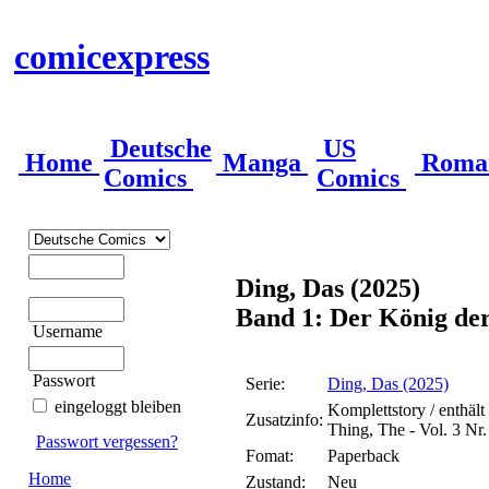
comicexpress
Deutsche
US
Home
Manga
Roma
Comics
Comics
Ding, Das (2025)
Band 1: Der König der
Username
Passwort
Serie:
Ding, Das (2025)
eingeloggt bleiben
Komplettstory / enthäl
Zusatzinfo:
Thing, The - Vol. 3 Nr.
Passwort vergessen?
Fomat:
Paperback
Home
Zustand:
Neu