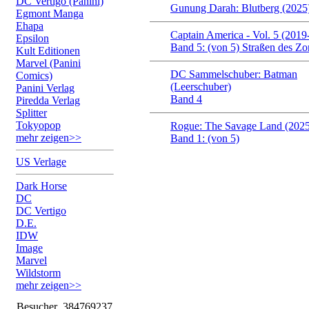
DC Vertigo (Panini)
Gunung Darah: Blutberg (2025
Egmont Manga
Ehapa
Captain America - Vol. 5 (2019
Epsilon
Band 5: (von 5) Straßen des Zo
Kult Editionen
Marvel (Panini
DC Sammelschuber: Batman
Comics)
(Leerschuber)
Panini Verlag
Band 4
Piredda Verlag
Splitter
Tokyopop
Rogue: The Savage Land (2025
mehr zeigen>>
Band 1: (von 5)
US Verlage
Dark Horse
DC
DC Vertigo
D.E.
IDW
Image
Marvel
Wildstorm
mehr zeigen>>
Besucher
384769237