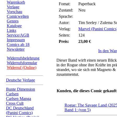
Warenkorb
Fomat:
Paperback
Verlage
Zustand:
Neu
Vorschau
Comicwelten
Sprache:
Genres
Autor:
Tim Seeley / Zulema S
Kataloge
Verlag:
Marvel (Panini Comics
Links
Service/AGB
Seiten:
124
Impressum
Preis:
23,00 €
Comics ab 18
Newsletter
In den War
Widerrufsbelehrung
Dieser Band wirft einen neuen Blick
Widerrufsformular
in der Rogue ohne ihre Kräfte im pr
Widerruf (Online)
strandet, wo sie sich mit Magneto 
zusammentut.
Deutsche Verlage
Bunte Dimension
Kunden, die dieses Comic gekauft
Carlsen
Carlsen Manga
Cross Cult
Rogue: The Savage Land (2025
DC Deutschland
Band 1: (von 5)
(Panini Comics)