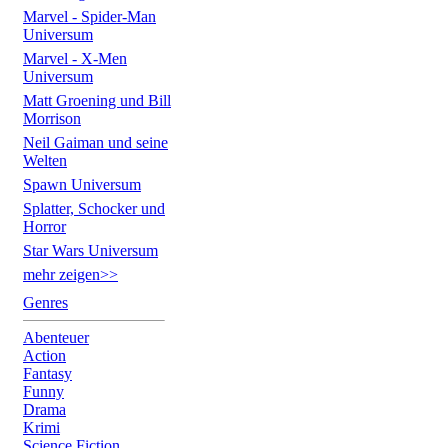
Marvel - Spider-Man
Universum
Marvel - X-Men
Universum
Matt Groening und Bill
Morrison
Neil Gaiman und seine
Welten
Spawn Universum
Splatter, Schocker und
Horror
Star Wars Universum
mehr zeigen>>
Genres
Abenteuer
Action
Fantasy
Funny
Drama
Krimi
Science Fiction