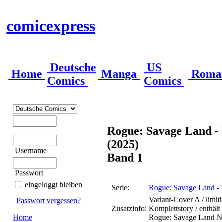
comicexpress
Deutsche
US
Home
Manga
Roma
Comics
Comics
Rogue: Savage Land -
(2025)
Username
Band 1
Passwort
eingeloggt bleiben
Serie:
Rogue: Savage Land - 
Variant-Cover A / limit
Passwort vergessen?
Zusatzinfo:
Komplettstory / enthäl
Home
Rogue: Savage Land Nr