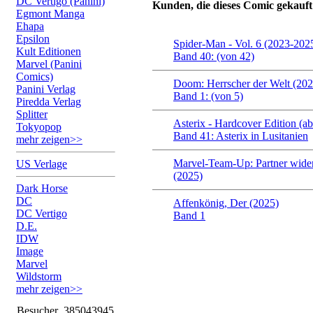
DC Vertigo (Panini)
Kunden, die dieses Comic gekauft
Egmont Manga
Ehapa
Epsilon
Spider-Man - Vol. 6 (2023-202
Kult Editionen
Band 40: (von 42)
Marvel (Panini
Comics)
Doom: Herrscher der Welt (20
Panini Verlag
Band 1: (von 5)
Piredda Verlag
Splitter
Asterix - Hardcover Edition (a
Tokyopop
Band 41: Asterix in Lusitanien
mehr zeigen>>
Marvel-Team-Up: Partner wide
US Verlage
(2025)
Dark Horse
DC
Affenkönig, Der (2025)
DC Vertigo
Band 1
D.E.
IDW
Image
Marvel
Wildstorm
mehr zeigen>>
Besucher
385043945