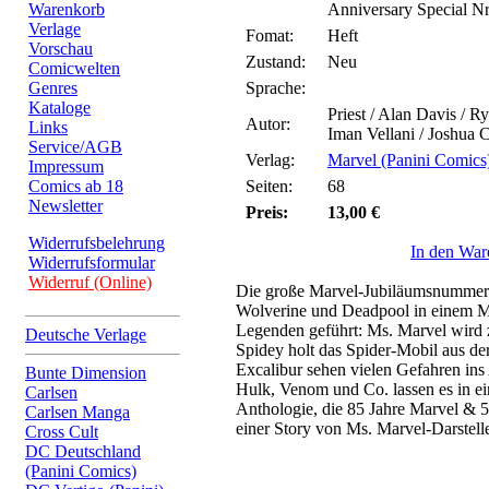
Warenkorb
Anniversary Special Nr
Verlage
Fomat:
Heft
Vorschau
Zustand:
Neu
Comicwelten
Genres
Sprache:
Kataloge
Priest / Alan Davis / R
Autor:
Links
Iman Vellani / Joshua 
Service/AGB
Verlag:
Marvel (Panini Comics
Impressum
Comics ab 18
Seiten:
68
Newsletter
Preis:
13,00 €
Widerrufsbelehrung
In den War
Widerrufsformular
Widerruf (Online)
Die große Marvel-Jubiläumsnummer!
Wolverine und Deadpool in einem M
Legenden geführt: Ms. Marvel wird 
Deutsche Verlage
Spidey holt das Spider-Mobil aus d
Excalibur sehen vielen Gefahren in
Bunte Dimension
Hulk, Venom und Co. lassen es in ei
Carlsen
Anthologie, die 85 Jahre Marvel & 5
Carlsen Manga
einer Story von Ms. Marvel-Darstell
Cross Cult
DC Deutschland
(Panini Comics)