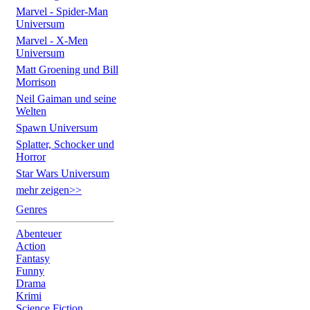
Marvel - Spider-Man
Universum
Marvel - X-Men
Universum
Matt Groening und Bill
Morrison
Neil Gaiman und seine
Welten
Spawn Universum
Splatter, Schocker und
Horror
Star Wars Universum
mehr zeigen>>
Genres
Abenteuer
Action
Fantasy
Funny
Drama
Krimi
Science Fiction