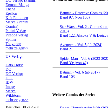
DC Vertigo (Panini)
Egmont Manga
Ehapa
Batman - Detective Comics (2
Epsilon
Band 97: (von 103)
Kult Editionen
Marvel (Panini
Comics)
Star Wars - Vol. 2 - Comicshop
Panini Verlag
2015)
Piredda Verlag
Band 122: Ahsoka V & Legacy 
Splitter
Tokyopop
Avengers - Vol. 5 (ab 2024)
mehr zeigen>>
Band 21
US Verlage
Spider-Man - Vol. 6 (2023-202
Band 39: (von 42)
Dark Horse
DC
Batman - Vol. 6 (ab 2017)
DC Vertigo
Band 103
D.E.
IDW
Image
Marvel
Weitere Comics der Serie:
Wildstorm
mehr zeigen>>
Besucher
385054768
Doom: Herrscher der Welt (20