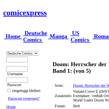
comicexpress
Deutsche
US
Home
Manga
Roma
Comics
Comics
Doom: Herrscher der 
Band 1: (von 5)
Username
Passwort
Serie:
Doom: Herrscher der W
eingeloggt bleiben
Variant-Cover E (Dell´O
Zusatzinfo:
Exemplare / enthält Or
Passwort vergessen?
World Under Doom Nr
Fomat:
Heft
Home