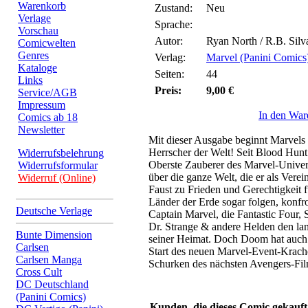
Warenkorb
Zustand:
Neu
Verlage
Sprache:
Vorschau
Autor:
Ryan North / R.B. Silv
Comicwelten
Genres
Verlag:
Marvel (Panini Comics
Kataloge
Seiten:
44
Links
Preis:
9,00 €
Service/AGB
Impressum
In den War
Comics ab 18
Newsletter
Mit dieser Ausgabe beginnt Marvel
Herrscher der Welt! Seit Blood Hunt
Widerrufsbelehrung
Oberste Zauberer des Marvel-Univers
Widerrufsformular
über die ganze Welt, die er als Verei
Widerruf (Online)
Faust zu Frieden und Gerechtigkeit f
Länder der Erde sogar folgen, konfr
Deutsche Verlage
Captain Marvel, die Fantastic Four,
Dr. Strange & andere Helden den la
Bunte Dimension
seiner Heimat. Doch Doom hat auch d
Carlsen
Start des neuen Marvel-Event-Krac
Carlsen Manga
Schurken des nächsten Avengers-Fi
Cross Cult
DC Deutschland
(Panini Comics)
Kunden, die dieses Comic gekauft