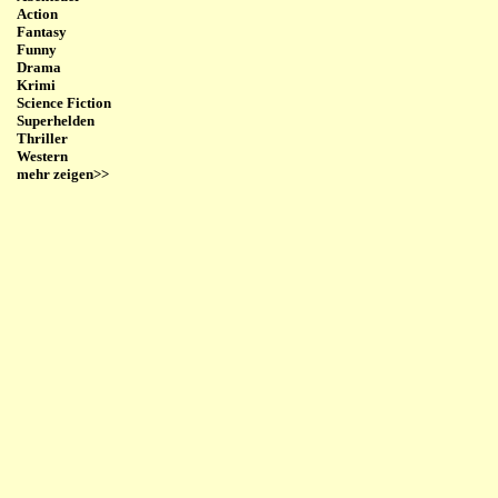
Action
Fantasy
Funny
Drama
Krimi
Science Fiction
Superhelden
Thriller
Western
mehr zeigen>>