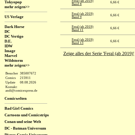
Feral (ab 2019)
Tokyopop
6,66 €
Band 8
mehr zeigen>>
Feral (ab 2019)
6,66 €
US Verlage
Band 9
Dark Horse
Feral (ab 2019)
6,66 €
Band 11
DC
DC Vertigo
Feral (ab 2019)
D.E.
6,66 €
Band 13
IDW
Image
Zeige alles der Serie 'Feral (ab 2019)'
Marvel
Wildstorm
mehr zeigen>>
Besucher
385007672
Comics
215911
Update
08.08.2026
Kontakt:
andi@comicexpress.de
Comicwelten
Bad Girl Comics
Cartoons und Comicstrips
Conan und seine Welt
DC - Batman Universum
Disney Comic Universum