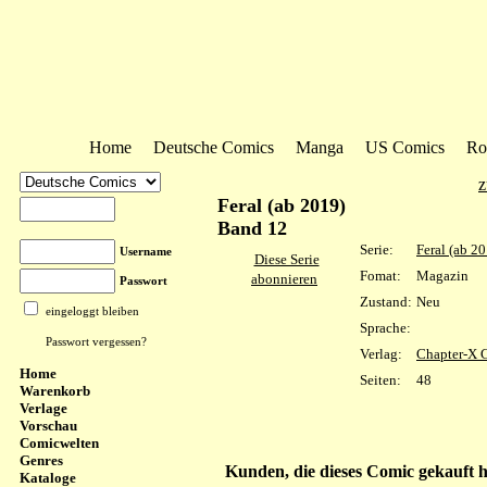
Home
Deutsche Comics
Manga
US Comics
Ro
z
Feral (ab 2019)
Band 12
Serie:
Feral (ab 2
Username
Diese Serie
Fomat:
Magazin
abonnieren
Passwort
Zustand:
Neu
eingeloggt bleiben
Sprache:
Passwort vergessen?
Verlag:
Chapter-X 
Home
Seiten:
48
Warenkorb
Verlage
Vorschau
Comicwelten
Genres
Kunden, die dieses Comic gekauft 
Kataloge