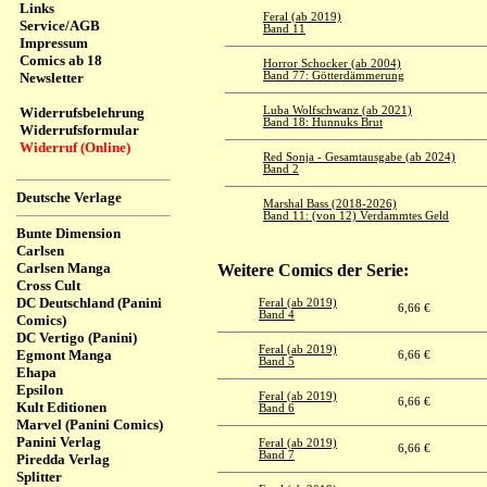
Links
Feral (ab 2019)
Service/AGB
Band 11
Impressum
Comics ab 18
Horror Schocker (ab 2004)
Newsletter
Band 77: Götterdämmerung
Widerrufsbelehrung
Luba Wolfschwanz (ab 2021)
Band 18: Hunnuks Brut
Widerrufsformular
Widerruf (Online)
Red Sonja - Gesamtausgabe (ab 2024)
Band 2
Deutsche Verlage
Marshal Bass (2018-2026)
Band 11: (von 12) Verdammtes Geld
Bunte Dimension
Carlsen
Carlsen Manga
Weitere Comics der Serie:
Cross Cult
DC Deutschland (Panini
Feral (ab 2019)
6,66 €
Band 4
Comics)
DC Vertigo (Panini)
Feral (ab 2019)
Egmont Manga
6,66 €
Band 5
Ehapa
Epsilon
Feral (ab 2019)
6,66 €
Kult Editionen
Band 6
Marvel (Panini Comics)
Panini Verlag
Feral (ab 2019)
6,66 €
Band 7
Piredda Verlag
Splitter