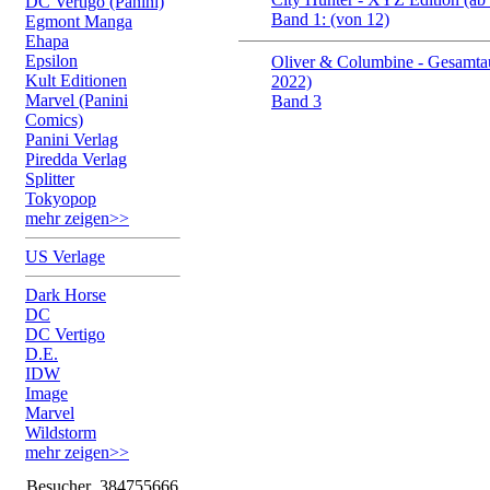
DC Vertigo (Panini)
Band 1: (von 12)
Egmont Manga
Ehapa
Epsilon
Oliver & Columbine - Gesamta
Kult Editionen
2022)
Marvel (Panini
Band 3
Comics)
Panini Verlag
Piredda Verlag
Splitter
Tokyopop
mehr zeigen>>
US Verlage
Dark Horse
DC
DC Vertigo
D.E.
IDW
Image
Marvel
Wildstorm
mehr zeigen>>
Besucher
384755666