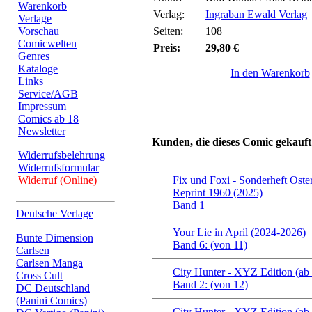
Warenkorb
Verlag:
Ingraban Ewald Verlag
Verlage
Vorschau
Seiten:
108
Comicwelten
Preis:
29,80 €
Genres
Kataloge
In den Warenkorb
Links
Service/AGB
Impressum
Comics ab 18
Newsletter
Kunden, die dieses Comic gekauft
Widerrufsbelehrung
Widerrufsformular
Widerruf (Online)
Fix und Foxi - Sonderheft Oste
Reprint 1960 (2025)
Band 1
Deutsche Verlage
Your Lie in April (2024-2026)
Bunte Dimension
Band 6: (von 11)
Carlsen
Carlsen Manga
City Hunter - XYZ Edition (ab
Cross Cult
Band 2: (von 12)
DC Deutschland
(Panini Comics)
City Hunter - XYZ Edition (ab