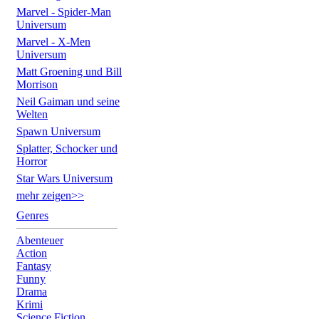
Marvel - Spider-Man
Universum
Marvel - X-Men
Universum
Matt Groening und Bill
Morrison
Neil Gaiman und seine
Welten
Spawn Universum
Splatter, Schocker und
Horror
Star Wars Universum
mehr zeigen>>
Genres
Abenteuer
Action
Fantasy
Funny
Drama
Krimi
Science Fiction