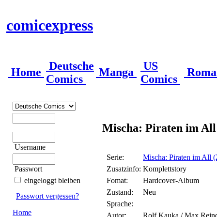
comicexpress
Deutsche
US
Home
Manga
Roma
Comics
Comics
Mischa: Piraten im All
Username
Serie:
Mischa: Piraten im All 
Passwort
Zusatzinfo:
Komplettstory
eingeloggt bleiben
Fomat:
Hardcover-Album
Zustand:
Neu
Passwort vergessen?
Sprache:
Home
Autor:
Rolf Kauka / Max Reindl