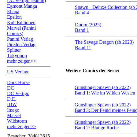
DC Vertigo (Panini)
Egmont Manga
Spawn - Deluxe Collection (ab
Ehapa
Band 4
Epsilon
Kult Editionen
Doom (2025)
Marvel (Panini
Band 1
Comics)
Panini Verlag
The Savage Dragon (ab 2023)
Piredda Verlag
Band 11
Splitter
Tokyopop
mehr zeigen>>
Weitere Comics der Serie:
US Verlage
Dark Horse
Gunslinger Spawn (ab 2022)
DC
Band 1: Wie im Wilden Westen
DC Vertigo
D.E.
IDW
Gunslinger Spawn (ab 2022)
Image
Band 3: Der Feind meines Fein
Marvel
Wildstorm
Gunslinger Spawn (ab 2022)
mehr zeigen>>
Band 2: Blutige Rache
Besucher
384813615