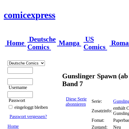
comicexpress
Deutsche
US
Home
Manga
Roma
Comics
Comics
Gunslinger Spawn (ab
Band 7
Username
Diese Serie
Passwort
Serie:
Gunslin
abonnieren
eingeloggt bleiben
enthält 
Zusatzinfo:
Gunslin
Passwort vergessen?
Fomat:
Paperba
Home
Zustand:
Neu