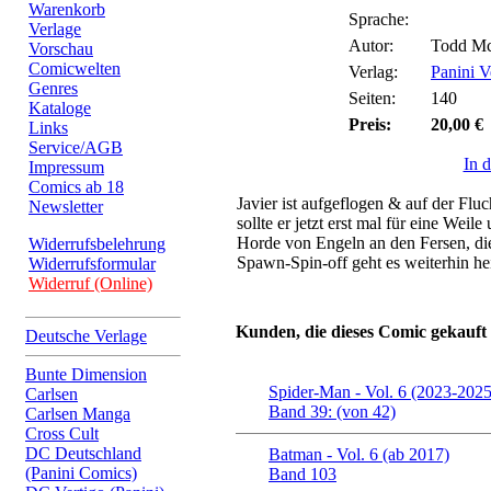
Warenkorb
Sprache:
Verlage
Autor:
Todd McF
Vorschau
Comicwelten
Verlag:
Panini V
Genres
Seiten:
140
Kataloge
Preis:
20,00 €
Links
Service/AGB
In 
Impressum
Comics ab 18
Javier ist aufgeflogen & auf der Fl
Newsletter
sollte er jetzt erst mal für eine Weil
Horde von Engeln an den Fersen, di
Widerrufsbelehrung
Spawn-Spin-off geht es weiterhin he
Widerrufsformular
Widerruf (Online)
Kunden, die dieses Comic gekauft
Deutsche Verlage
Bunte Dimension
Spider-Man - Vol. 6 (2023-2025
Carlsen
Band 39: (von 42)
Carlsen Manga
Cross Cult
DC Deutschland
Batman - Vol. 6 (ab 2017)
(Panini Comics)
Band 103