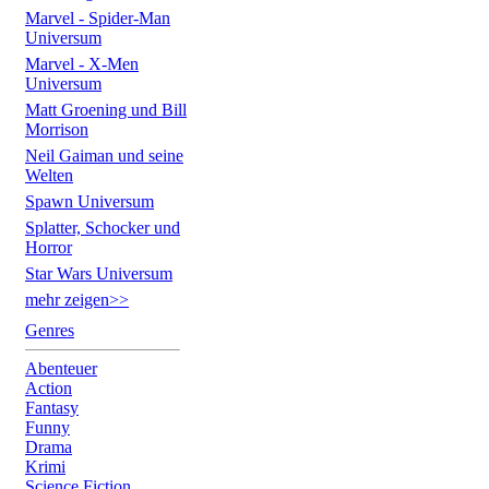
Marvel - Spider-Man
Universum
Marvel - X-Men
Universum
Matt Groening und Bill
Morrison
Neil Gaiman und seine
Welten
Spawn Universum
Splatter, Schocker und
Horror
Star Wars Universum
mehr zeigen>>
Genres
Abenteuer
Action
Fantasy
Funny
Drama
Krimi
Science Fiction