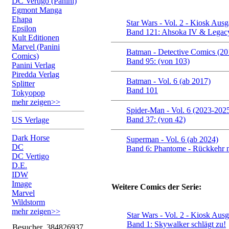
DC Vertigo (Panini)
Egmont Manga
Ehapa
Star Wars - Vol. 2 - Kiosk Aus
Epsilon
Band 121: Ahsoka IV & Legacy
Kult Editionen
Marvel (Panini
Batman - Detective Comics (2
Comics)
Band 95: (von 103)
Panini Verlag
Piredda Verlag
Batman - Vol. 6 (ab 2017)
Splitter
Band 101
Tokyopop
mehr zeigen>>
Spider-Man - Vol. 6 (2023-202
Band 37: (von 42)
US Verlage
Dark Horse
Superman - Vol. 6 (ab 2024)
DC
Band 6: Phantome - Rückkehr 
DC Vertigo
D.E.
IDW
Image
Weitere Comics der Serie:
Marvel
Wildstorm
mehr zeigen>>
Star Wars - Vol. 2 - Kiosk Aus
Band 1: Skywalker schlägt zu!
Besucher
384826937