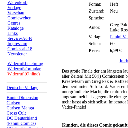
Warenkorb
Fomat:
Heft
Verlage
Zustand:
Neu
Vorschau
Comicwelten
Sprache:
Genres
Greg Pak /
Autor:
Kataloge
Luke Ros
Links
Verlag:
Panini Ve
Service/AGB
Impressum
Seiten:
60
Comics ab 18
Preis:
6,99 €
Newsletter
In d
Widerrufsbelehrung
Widerrufsformular
Das große Finale der am längsten l
Widerruf (Online)
aller Zeiten! Mit 50(!) Comicseiten b
Kreativteam um Greg Pak & Raffaele
den berühmten Sith-Lord. Vader entf
Deutsche Verlage
unergründliche Macht, die er durch 
angesammelt hat - gegen die einzige 
Bunte Dimension
mehr hasst als sich selbst: Imperator
Carlsen
Vader-Finale!
Carlsen Manga
Cross Cult
DC Deutschland
(Panini Comics)
Kunden, die dieses Comic gekauft