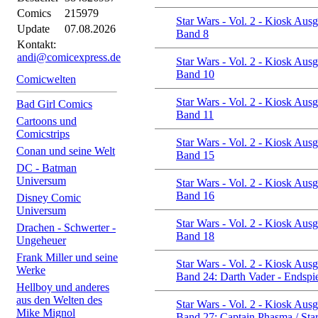
Comics
215979
Star Wars - Vol. 2 - Kiosk Aus
Update
07.08.2026
Band 8
Kontakt:
andi@comicexpress.de
Star Wars - Vol. 2 - Kiosk Aus
Band 10
Comicwelten
Star Wars - Vol. 2 - Kiosk Aus
Bad Girl Comics
Band 11
Cartoons und
Comicstrips
Star Wars - Vol. 2 - Kiosk Aus
Conan und seine Welt
Band 15
DC - Batman
Universum
Star Wars - Vol. 2 - Kiosk Aus
Band 16
Disney Comic
Universum
Star Wars - Vol. 2 - Kiosk Aus
Drachen - Schwerter -
Band 18
Ungeheuer
Frank Miller und seine
Star Wars - Vol. 2 - Kiosk Aus
Werke
Band 24: Darth Vader - Endspiel
Hellboy und anderes
aus den Welten des
Star Wars - Vol. 2 - Kiosk Aus
Mike Mignol
Band 27: Captain Phasma / Sta