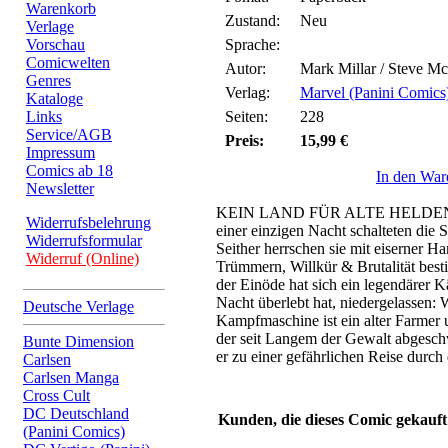
Warenkorb
Zustand:
Neu
Verlage
Vorschau
Sprache:
Comicwelten
Autor:
Mark Millar / Steve M
Genres
Verlag:
Marvel (Panini Comics
Kataloge
Links
Seiten:
228
Service/AGB
Preis:
15,99 €
Impressum
Comics ab 18
In den War
Newsletter
KEIN LAND FÜR ALTE HELDEN In
Widerrufsbelehrung
einer einzigen Nacht schalteten die
Widerrufsformular
Seither herrschen sie mit eiserner Ha
Widerruf (Online)
Trümmern, Willkür & Brutalität bes
der Einöde hat sich ein legendärer K
Nacht überlebt hat, niedergelassen: 
Deutsche Verlage
Kampfmaschine ist ein alter Farmer
der seit Langem der Gewalt abgesch
Bunte Dimension
er zu einer gefährlichen Reise durch
Carlsen
Carlsen Manga
Cross Cult
DC Deutschland
Kunden, die dieses Comic gekauft
(Panini Comics)