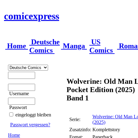
comicexpress
Deutsche
US
Home
Manga
Roma
Comics
Comics
Wolverine: Old Man L
Pocket Edition (2025)
Username
Band 1
Passwort
eingeloggt bleiben
Wolverine: Old Man Lo
Serie:
(2025)
Passwort vergessen?
Zusatzinfo:
Komplettstory
Home
Fomat:
Paperback