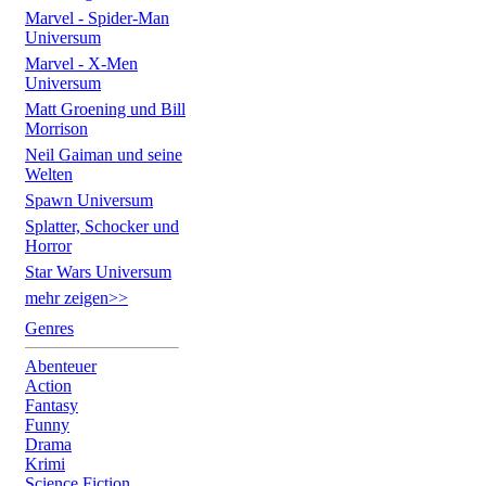
Marvel - Spider-Man
Universum
Marvel - X-Men
Universum
Matt Groening und Bill
Morrison
Neil Gaiman und seine
Welten
Spawn Universum
Splatter, Schocker und
Horror
Star Wars Universum
mehr zeigen>>
Genres
Abenteuer
Action
Fantasy
Funny
Drama
Krimi
Science Fiction