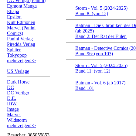
DC Vertigo (Panini)
Egmont Manga
Storm - Vol. 5 (2024-2025)
Ehapa
Band 8: (von 12)
Epsilon
Kult Editionen
Batman - Die Chroniken des Du
Marvel (Panini
(ab 2025)
Comics)
Band 2: Der Rat der Eulen
Panini Verlag
Piredda Verlag
Batman - Detective Comics (2
Splitter
Band 96: (von 103)
Tokyopop
mehr zeigen>>
Storm - Vol. 5 (2024-2025)
Band 11: (von 12)
US Verlage
Dark Horse
Batman - Vol. 6 (ab 2017)
DC
Band 101
DC Vertigo
D.E.
IDW
Image
Marvel
Wildstorm
mehr zeigen>>
Besucher
385055853