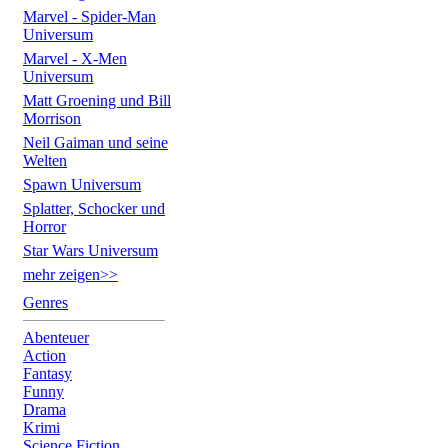
Marvel - Spider-Man
Universum
Marvel - X-Men
Universum
Matt Groening und Bill
Morrison
Neil Gaiman und seine
Welten
Spawn Universum
Splatter, Schocker und
Horror
Star Wars Universum
mehr zeigen>>
Genres
Abenteuer
Action
Fantasy
Funny
Drama
Krimi
Science Fiction