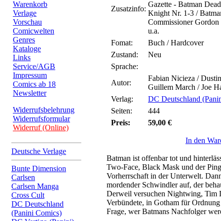
Warenkorb
Gazette - Batman Dead?
Zusatzinfo:
Verlage
Knight Nr. 1-3 / Batman
Vorschau
Commissioner Gordon 
Comicwelten
u.a.
Genres
Fomat:
Buch / Hardcover
Kataloge
Zustand:
Neu
Links
Service/AGB
Sprache:
Impressum
Fabian Nicieza / Dusti
Autor:
Comics ab 18
Guillem March / Joe Har
Newsletter
Verlag:
DC Deutschland (Pani
Widerrufsbelehrung
Seiten:
444
Widerrufsformular
Preis:
59,00 €
Widerruf (Online)
In den War
Deutsche Verlage
Batman ist offenbar tot und hinterl
Two-Face, Black Mask und der Pin
Bunte Dimension
Vorherrschaft in der Unterwelt. Dan
Carlsen
mordender Schwindler auf, der beha
Carlsen Manga
Derweil versuchen Nightwing, Tim 
Cross Cult
Verbündete, in Gotham für Ordnung z
DC Deutschland
Frage, wer Batmans Nachfolger werd
(Panini Comics)