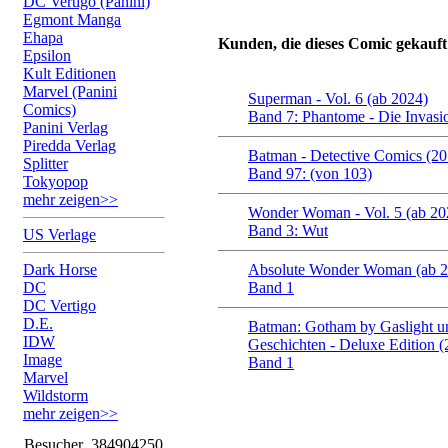
DC Vertigo (Panini)
Egmont Manga
Ehapa
Kunden, die dieses Comic gekauft
Epsilon
Kult Editionen
Marvel (Panini
Superman - Vol. 6 (ab 2024)
Comics)
Band 7: Phantome - Die Invasi
Panini Verlag
Piredda Verlag
Batman - Detective Comics (2
Splitter
Band 97: (von 103)
Tokyopop
mehr zeigen>>
Wonder Woman - Vol. 5 (ab 20
Band 3: Wut
US Verlage
Dark Horse
Absolute Wonder Woman (ab 2
DC
Band 1
DC Vertigo
D.E.
Batman: Gotham by Gaslight u
IDW
Geschichten - Deluxe Edition (
Image
Band 1
Marvel
Wildstorm
mehr zeigen>>
Besucher
384904250