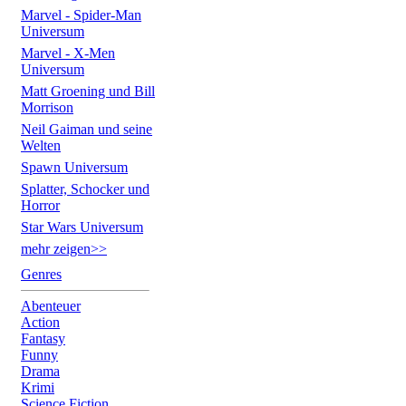
Marvel - Spider-Man
Universum
Marvel - X-Men
Universum
Matt Groening und Bill
Morrison
Neil Gaiman und seine
Welten
Spawn Universum
Splatter, Schocker und
Horror
Star Wars Universum
mehr zeigen>>
Genres
Abenteuer
Action
Fantasy
Funny
Drama
Krimi
Science Fiction