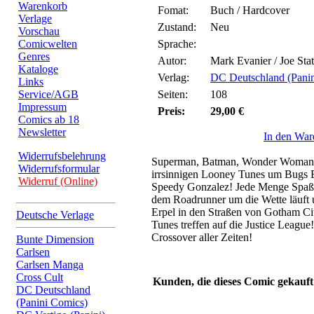
Warenkorb
Fomat:
Buch / Hardcover
Verlage
Zustand:
Neu
Vorschau
Comicwelten
Sprache:
Genres
Autor:
Mark Evanier / Joe Sta
Kataloge
Verlag:
DC Deutschland (Pani
Links
Service/AGB
Seiten:
108
Impressum
Preis:
29,00 €
Comics ab 18
Newsletter
In den War
Widerrufsbelehrung
Superman, Batman, Wonder Woman &
Widerrufsformular
irrsinnigen Looney Tunes um Bugs
Widerruf (Online)
Speedy Gonzalez! Jede Menge Spaß i
dem Roadrunner um die Wette läuft 
Erpel in den Straßen von Gotham Ci
Deutsche Verlage
Tunes treffen auf die Justice Leagu
Crossover aller Zeiten!
Bunte Dimension
Carlsen
Carlsen Manga
Cross Cult
Kunden, die dieses Comic gekauft
DC Deutschland
(Panini Comics)