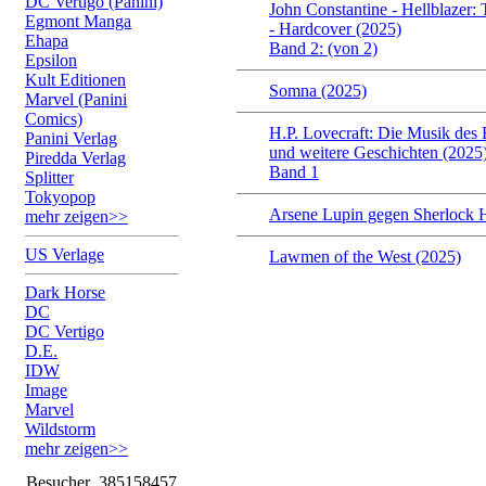
DC Vertigo (Panini)
John Constantine - Hellblazer: 
Egmont Manga
- Hardcover (2025)
Ehapa
Band 2: (von 2)
Epsilon
Kult Editionen
Somna (2025)
Marvel (Panini
Comics)
H.P. Lovecraft: Die Musik des
Panini Verlag
und weitere Geschichten (2025
Piredda Verlag
Band 1
Splitter
Tokyopop
Arsene Lupin gegen Sherlock 
mehr zeigen>>
US Verlage
Lawmen of the West (2025)
Dark Horse
DC
DC Vertigo
D.E.
IDW
Image
Marvel
Wildstorm
mehr zeigen>>
Besucher
385158457