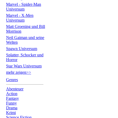
Marvel - Spider-Man
Universum
Marvel - X-Men
Universum
Matt Groening und Bill
Morrison
Neil Gaiman und seine
Welten
Spawn Universum
Splatter, Schocker und
Horror
Star Wars Universum
mehr zeigen>>
Genres
Abenteuer
Action
Fantasy
Funny
Drama
Krimi
Science Fiction