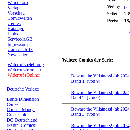
Warenkorb
Verlag:
pa
Verlage
Vorschau
Seiten:
28
Comicwelten
Preis:
16
Genres
Kataloge
Links
Service/AGB
Impressum
Comics ab 18
Newsletter
Weitere Comics der Serie:
Widerrufsbelehrung
Widerrufsformular
Widerruf (Online)
Beware the Villainess! (ab 2024
Band 1: (von 9)
Deutsche Verlage
Beware the Villainess! (ab 2024
Band 2: (von 9)
Bunte Dimension
Carlsen
Beware the Villainess! (ab 2024
Carlsen Manga
Band 3: (von 9)
Cross Cult
DC Deutschland
(Panini Comics)
Beware the Villainess! (ab 2024