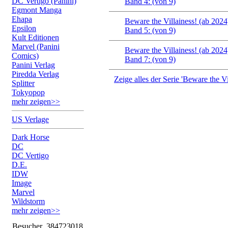
DC Vertigo (Panini)
Band 4: (von 9)
Egmont Manga
Ehapa
Beware the Villainess! (ab 2024
Epsilon
Band 5: (von 9)
Kult Editionen
Marvel (Panini
Beware the Villainess! (ab 2024
Comics)
Band 7: (von 9)
Panini Verlag
Piredda Verlag
Zeige alles der Serie 'Beware the Vi
Splitter
Tokyopop
mehr zeigen>>
US Verlage
Dark Horse
DC
DC Vertigo
D.E.
IDW
Image
Marvel
Wildstorm
mehr zeigen>>
Besucher
384723018