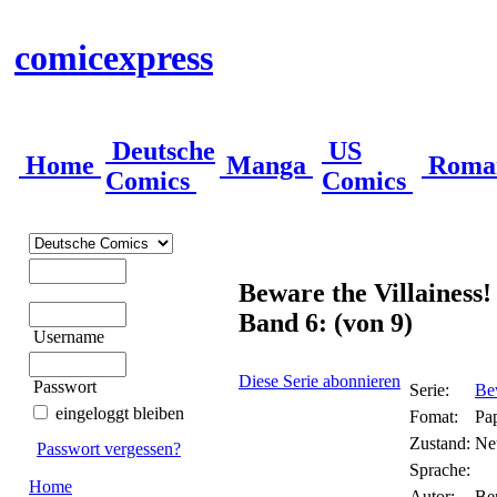
comicexpress
Deutsche
US
Home
Manga
Roma
Comics
Comics
Beware the Villainess!
Band 6: (von 9)
Username
Diese Serie abonnieren
Passwort
Serie:
Bew
eingeloggt bleiben
Fomat:
Pa
Zustand:
Ne
Passwort vergessen?
Sprache:
Home
Autor:
Ber