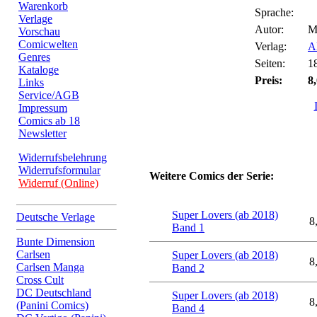
Warenkorb
Sprache:
Verlage
Autor:
M
Vorschau
Comicwelten
Verlag:
Al
Genres
Seiten:
1
Kataloge
Preis:
8
Links
Service/AGB
Impressum
Comics ab 18
Newsletter
Widerrufsbelehrung
Widerrufsformular
Weitere Comics der Serie:
Widerruf (Online)
Super Lovers (ab 2018)
Deutsche Verlage
8
Band 1
Bunte Dimension
Carlsen
Super Lovers (ab 2018)
8
Carlsen Manga
Band 2
Cross Cult
DC Deutschland
Super Lovers (ab 2018)
8
(Panini Comics)
Band 4