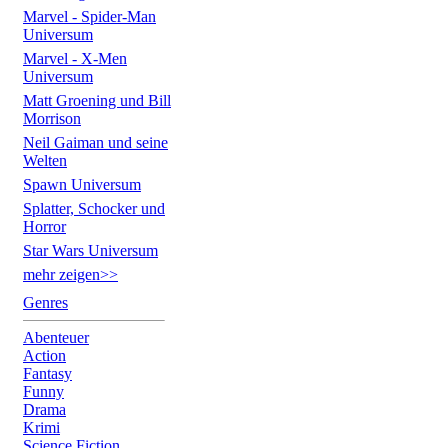
Marvel - Spider-Man
Universum
Marvel - X-Men
Universum
Matt Groening und Bill
Morrison
Neil Gaiman und seine
Welten
Spawn Universum
Splatter, Schocker und
Horror
Star Wars Universum
mehr zeigen>>
Genres
Abenteuer
Action
Fantasy
Funny
Drama
Krimi
Science Fiction