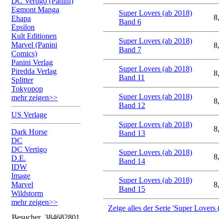
DC Vertigo (Panini)
Egmont Manga
Super Lovers (ab 2018)
8
Ehapa
Band 6
Epsilon
Kult Editionen
Super Lovers (ab 2018)
Marvel (Panini
8
Band 7
Comics)
Panini Verlag
Super Lovers (ab 2018)
Piredda Verlag
8
Band 11
Splitter
Tokyopop
Super Lovers (ab 2018)
mehr zeigen>>
8
Band 12
US Verlage
Super Lovers (ab 2018)
8
Dark Horse
Band 13
DC
DC Vertigo
Super Lovers (ab 2018)
8
D.E.
Band 14
IDW
Image
Super Lovers (ab 2018)
Marvel
8
Band 15
Wildstorm
mehr zeigen>>
Zeige alles der Serie 'Super Lovers 
Besucher
384682801