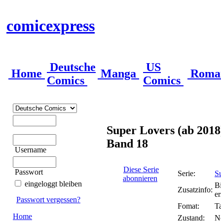
comicexpress
Deutsche
US
Home
Manga
Roma
Comics
Comics
Super Lovers (ab 2018
Band 18
Username
Diese Serie
Passwort
Serie:
S
abonnieren
eingeloggt bleiben
B
Zusatzinfo:
e
Passwort vergessen?
Fomat:
T
Home
Zustand:
N