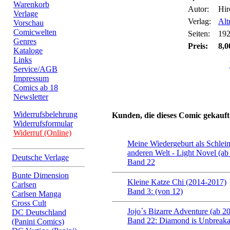
Warenkorb
Autor:
Hi
Verlage
Verlag:
Alt
Vorschau
Comicwelten
Seiten:
19
Genres
Preis:
8,0
Kataloge
Links
Service/AGB
Impressum
Comics ab 18
Newsletter
Widerrufsbelehrung
Kunden, die dieses Comic gekauft
Widerrufsformular
Widerruf (Online)
Meine Wiedergeburt als Schleim
anderen Welt - Light Novel (ab
Deutsche Verlage
Band 22
Bunte Dimension
Kleine Katze Chi (2014-2017)
Carlsen
Band 3: (von 12)
Carlsen Manga
Cross Cult
Jojo´s Bizarre Adventure (ab 2
DC Deutschland
Band 22: Diamond is Unbreaka
(Panini Comics)