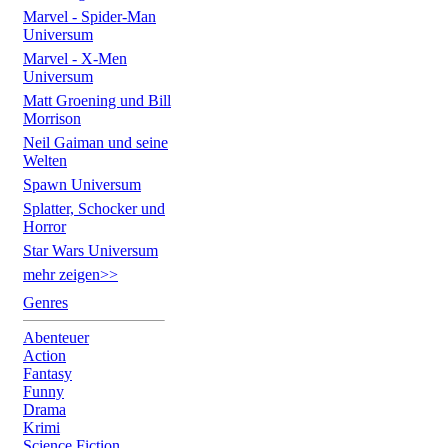
Marvel - Spider-Man
Universum
Marvel - X-Men
Universum
Matt Groening und Bill
Morrison
Neil Gaiman und seine
Welten
Spawn Universum
Splatter, Schocker und
Horror
Star Wars Universum
mehr zeigen>>
Genres
Abenteuer
Action
Fantasy
Funny
Drama
Krimi
Science Fiction