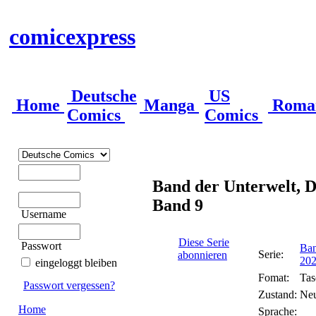
comicexpress
Deutsche
US
Home
Manga
Roma
Comics
Comics
Band der Unterwelt, D
Band 9
Username
Diese Serie
Passwort
Ban
Serie:
abonnieren
202
eingeloggt bleiben
Fomat:
Tas
Passwort vergessen?
Zustand:
Ne
Home
Sprache: