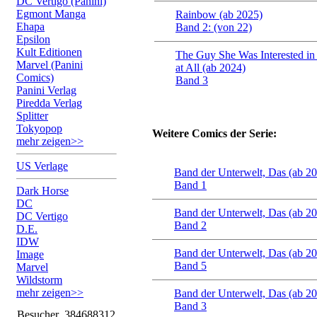
DC Vertigo (Panini)
Egmont Manga
Rainbow (ab 2025)
Ehapa
Band 2: (von 22)
Epsilon
Kult Editionen
The Guy She Was Interested in
Marvel (Panini
at All (ab 2024)
Comics)
Band 3
Panini Verlag
Piredda Verlag
Splitter
Tokyopop
Weitere Comics der Serie:
mehr zeigen>>
US Verlage
Band der Unterwelt, Das (ab 2
Band 1
Dark Horse
DC
Band der Unterwelt, Das (ab 2
DC Vertigo
Band 2
D.E.
IDW
Band der Unterwelt, Das (ab 2
Image
Band 5
Marvel
Wildstorm
mehr zeigen>>
Band der Unterwelt, Das (ab 2
Band 3
Besucher
384688312