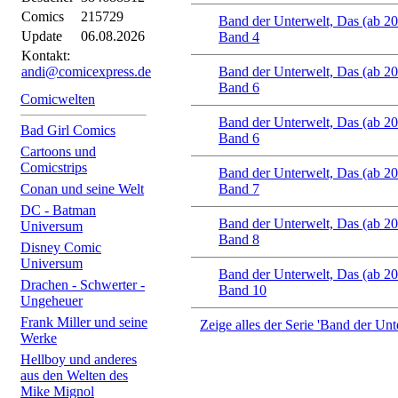
Comics
215729
Band der Unterwelt, Das (ab 2
Update
06.08.2026
Band 4
Kontakt:
andi@comicexpress.de
Band der Unterwelt, Das (ab 2
Band 6
Comicwelten
Band der Unterwelt, Das (ab 2
Bad Girl Comics
Band 6
Cartoons und
Comicstrips
Band der Unterwelt, Das (ab 2
Conan und seine Welt
Band 7
DC - Batman
Band der Unterwelt, Das (ab 2
Universum
Band 8
Disney Comic
Universum
Band der Unterwelt, Das (ab 2
Drachen - Schwerter -
Band 10
Ungeheuer
Frank Miller und seine
Zeige alles der Serie 'Band der Unt
Werke
Hellboy und anderes
aus den Welten des
Mike Mignol