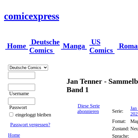
comicexpress
Deutsche
US
Home
Manga
Roma
Comics
Comics
Jan Tenner - Sammelb
Band 1
Username
Diese Serie
Passwort
Jan
Serie:
abonnieren
202
eingeloggt bleiben
Fomat:
Mag
Passwort vergessen?
Zustand:
Ne
Home
Sprache: