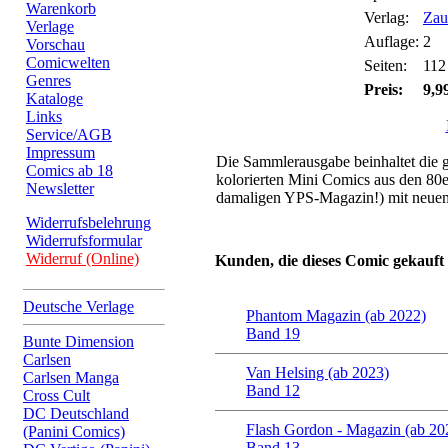
Warenkorb
Verlag:
Zau
Verlage
Auflage:
2
Vorschau
Comicwelten
Seiten:
112
Genres
Preis:
9,9
Kataloge
Links
Service/AGB
Impressum
Die Sammlerausgabe beinhaltet die g
Comics ab 18
kolorierten Mini Comics aus den 80e
Newsletter
damaligen YPS-Magazin!) mit neuem 
Widerrufsbelehrung
Widerrufsformular
Widerruf (Online)
Kunden, die dieses Comic gekauft
Deutsche Verlage
Phantom Magazin (ab 2022)
Band 19
Bunte Dimension
Carlsen
Van Helsing (ab 2023)
Carlsen Manga
Band 12
Cross Cult
DC Deutschland
Flash Gordon - Magazin (ab 20
(Panini Comics)
Band 13