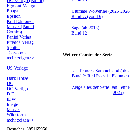
DC Vertigo (Panini)
Egmont Manga
Ehapa
Ultimate Wolverine (2025-2026
Epsilon
Band 7: (von 16)
Kult Editionen
Marvel (Panini
Saga (ab 2013)
Comics)
Band 12
Panini Verlag
Piredda Verlag
Splitter
Tokyopop
Weitere Comics der Serie:
mehr zeigen>>
US Verlage
Jan Tenner - Sammelband (ab 
Band 2: Red Rock in Flammen
Dark Horse
DC
Zeige alles der Serie 'Jan Tenn
DC Vertigo
2025)'
D.E.
IDW
Image
Marvel
Wildstorm
mehr zeigen>>
Besucher
385165950