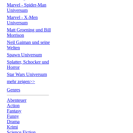
Marvel - Spider-Man
Universum
Marvel - X-Men
Universum
Matt Groening und Bill
Morrison
Neil Gaiman und seine
Welten
Spawn Universum
Splatter, Schocker und
Horror
Star Wars Universum
mehr zeigen>>
Genres
Abenteuer
Action
Fantasy
Funny
Drama
Krimi
Science Fiction