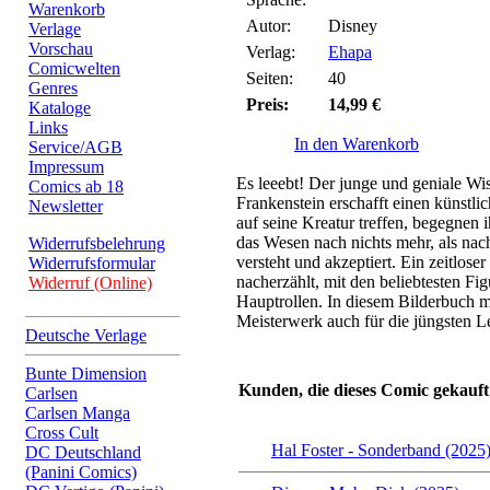
Warenkorb
Autor:
Disney
Verlage
Vorschau
Verlag:
Ehapa
Comicwelten
Seiten:
40
Genres
Preis:
14,99 €
Kataloge
Links
In den Warenkorb
Service/AGB
Impressum
Es leeebt! Der junge und geniale Wis
Comics ab 18
Frankenstein erschafft einen künstli
Newsletter
auf seine Kreatur treffen, begegnen i
das Wesen nach nichts mehr, als nac
Widerrufsbelehrung
versteht und akzeptiert. Ein zeitloser
Widerrufsformular
nacherzählt, mit den beliebtesten Fi
Widerruf (Online)
Hauptrollen. In diesem Bilderbuch 
Meisterwerk auch für die jüngsten L
Deutsche Verlage
Bunte Dimension
Kunden, die dieses Comic gekauft
Carlsen
Carlsen Manga
Cross Cult
Hal Foster - Sonderband (2025
DC Deutschland
(Panini Comics)