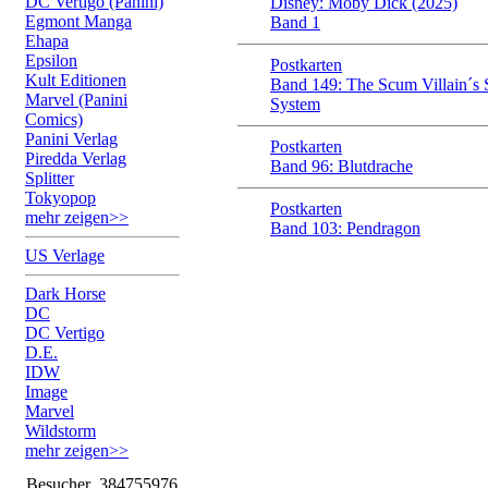
DC Vertigo (Panini)
Disney: Moby Dick (2025)
Egmont Manga
Band 1
Ehapa
Epsilon
Postkarten
Kult Editionen
Band 149: The Scum Villain´s 
Marvel (Panini
System
Comics)
Panini Verlag
Postkarten
Piredda Verlag
Band 96: Blutdrache
Splitter
Tokyopop
Postkarten
mehr zeigen>>
Band 103: Pendragon
US Verlage
Dark Horse
DC
DC Vertigo
D.E.
IDW
Image
Marvel
Wildstorm
mehr zeigen>>
Besucher
384755976