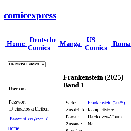
comicexpress
Deutsche
US
Home
Manga
Roma
Comics
Comics
Frankenstein (2025)
Band 1
Username
Passwort
Serie:
Frankenstein (2025)
eingeloggt bleiben
Zusatzinfo:
Komplettstory
Fomat:
Hardcover-Album
Passwort vergessen?
Zustand:
Neu
Home
Sprache: