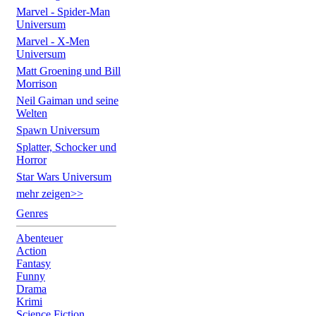
Marvel - Spider-Man
Universum
Marvel - X-Men
Universum
Matt Groening und Bill
Morrison
Neil Gaiman und seine
Welten
Spawn Universum
Splatter, Schocker und
Horror
Star Wars Universum
mehr zeigen>>
Genres
Abenteuer
Action
Fantasy
Funny
Drama
Krimi
Science Fiction