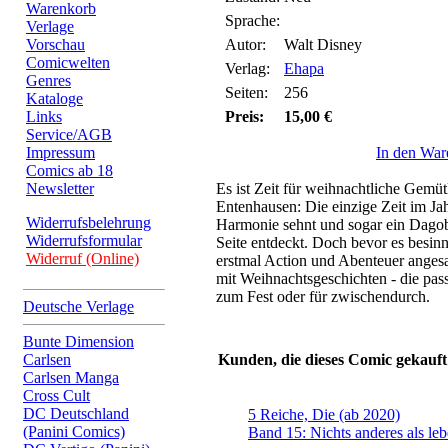
Warenkorb
Sprache:
Verlage
Vorschau
Autor:
Walt Disney
Comicwelten
Verlag:
Ehapa
Genres
Seiten:
256
Kataloge
Links
Preis:
15,00 €
Service/AGB
Impressum
In den War
Comics ab 18
Newsletter
Es ist Zeit für weihnachtliche Gemüt
Entenhausen: Die einzige Zeit im Jah
Widerrufsbelehrung
Harmonie sehnt und sogar ein Dagob
Widerrufsformular
Seite entdeckt. Doch bevor es besinnl
Widerruf (Online)
erstmal Action und Abenteuer angesag
mit Weihnachtsgeschichten - die pas
zum Fest oder für zwischendurch.
Deutsche Verlage
Bunte Dimension
Carlsen
Kunden, die dieses Comic gekauft
Carlsen Manga
Cross Cult
DC Deutschland
5 Reiche, Die (ab 2020)
(Panini Comics)
Band 15: Nichts anderes als le