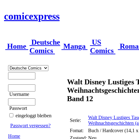
comicexpress
Deutsche
US
Home
Manga
Roma
Comics
Comics
Walt Disney Lustiges
Weihnachtsgeschichten
Username
Band 12
Passwort
eingeloggt bleiben
Walt Disney Lustiges Ta
Serie:
Weihnachtsgeschichten (
Passwort vergessen?
Fomat:
Buch / Hardcover (14,1 x
Home
Zustand:
Neu