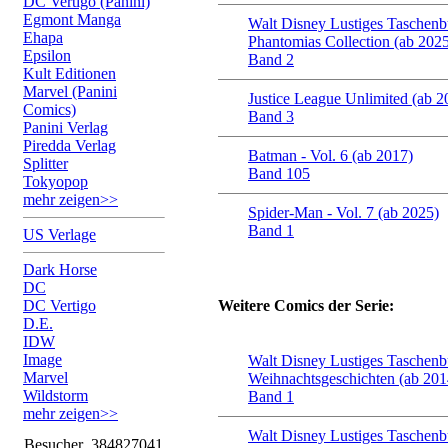
DC Vertigo (Panini)
Egmont Manga
Walt Disney Lustiges Taschenb
Ehapa
Phantomias Collection (ab 202
Epsilon
Band 2
Kult Editionen
Marvel (Panini
Justice League Unlimited (ab 2
Comics)
Band 3
Panini Verlag
Piredda Verlag
Batman - Vol. 6 (ab 2017)
Splitter
Band 105
Tokyopop
mehr zeigen>>
Spider-Man - Vol. 7 (ab 2025)
Band 1
US Verlage
Dark Horse
DC
DC Vertigo
Weitere Comics der Serie:
D.E.
IDW
Image
Walt Disney Lustiges Taschen
Marvel
Weihnachtsgeschichten (ab 201
Wildstorm
Band 1
mehr zeigen>>
Walt Disney Lustiges Taschen
Besucher
384827041