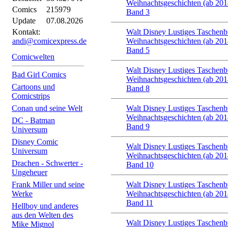
Weihnachtsgeschichten (ab 201
Comics
215979
Band 3
Update
07.08.2026
Kontakt:
Walt Disney Lustiges Taschen
andi@comicexpress.de
Weihnachtsgeschichten (ab 201
Band 5
Comicwelten
Walt Disney Lustiges Taschen
Bad Girl Comics
Weihnachtsgeschichten (ab 201
Cartoons und
Band 8
Comicstrips
Conan und seine Welt
Walt Disney Lustiges Taschen
Weihnachtsgeschichten (ab 201
DC - Batman
Band 9
Universum
Disney Comic
Walt Disney Lustiges Taschen
Universum
Weihnachtsgeschichten (ab 201
Drachen - Schwerter -
Band 10
Ungeheuer
Frank Miller und seine
Walt Disney Lustiges Taschen
Werke
Weihnachtsgeschichten (ab 201
Band 11
Hellboy und anderes
aus den Welten des
Walt Disney Lustiges Taschen
Mike Mignol