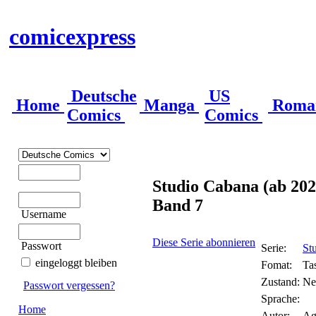
comicexpress
Deutsche
US
Home
Manga
Roma
Comics
Comics
Studio Cabana (ab 202
Band 7
Username
Diese Serie abonnieren
Passwort
Serie:
St
eingeloggt bleiben
Fomat:
Ta
Zustand:
Ne
Passwort vergessen?
Sprache:
Home
Autor:
Ag