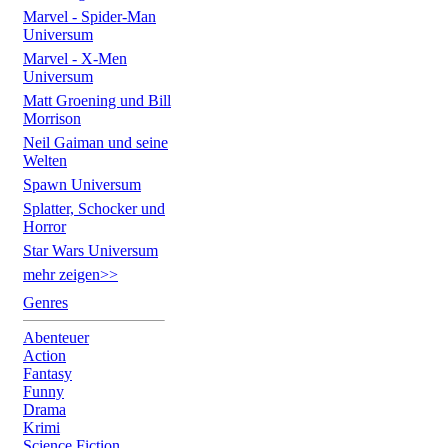
Marvel - Spider-Man
Universum
Marvel - X-Men
Universum
Matt Groening und Bill
Morrison
Neil Gaiman und seine
Welten
Spawn Universum
Splatter, Schocker und
Horror
Star Wars Universum
mehr zeigen>>
Genres
Abenteuer
Action
Fantasy
Funny
Drama
Krimi
Science Fiction