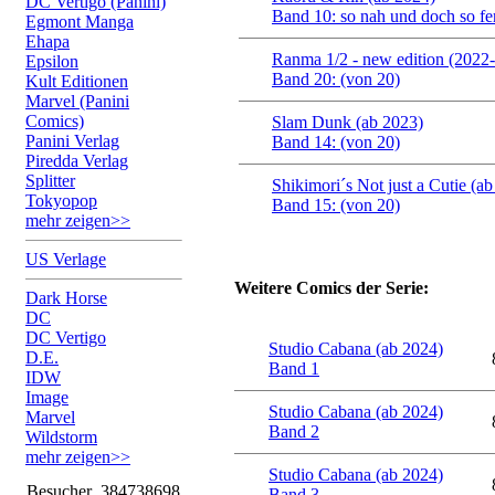
DC Vertigo (Panini)
Band 10: so nah und doch so fe
Egmont Manga
Ehapa
Ranma 1/2 - new edition (2022
Epsilon
Band 20: (von 20)
Kult Editionen
Marvel (Panini
Comics)
Slam Dunk (ab 2023)
Panini Verlag
Band 14: (von 20)
Piredda Verlag
Splitter
Shikimori´s Not just a Cutie (a
Tokyopop
Band 15: (von 20)
mehr zeigen>>
US Verlage
Weitere Comics der Serie:
Dark Horse
DC
DC Vertigo
Studio Cabana (ab 2024)
D.E.
Band 1
IDW
Image
Studio Cabana (ab 2024)
Marvel
Band 2
Wildstorm
mehr zeigen>>
Studio Cabana (ab 2024)
Besucher
384738698
Band 3