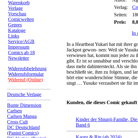
Warenkorb
Verlag:
Cr
Verlage
Vorschau
Seiten:
18
Comicwelten
Preis:
8,
Genres
Kataloge
In
Links
Service/AGB
In a Heartbeat Yukari hat mit ihrer 
Impressum
Jackpot gewon- nen: Weil sie Yusuke
Comics ab 18
verwiesen hat, kommt nun jeder zu i
Newsletter
gibt. Er ist so unnahbar und verschlos
dass mehr dahintersteckt. Als sie ihn 
Widerrufsbelehrung
beschließt sie, ihm zu folgen, und l
Widerrufsformular
hört eine wunderschöne Stimme, die 
Widerruf (Online)
singt … Yusuke verzaubert sie für i
Deutsche Verlage
Kunden, die dieses Comic gekauft
Bunte Dimension
Carlsen
Carlsen Manga
Kinder der Shiunji-Familie, Die
Cross Cult
Band 6
DC Deutschland
(Panini Comics)
Kaoru & Rin (ab 2024)