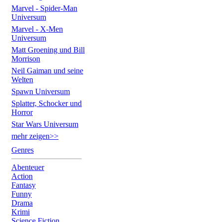
Marvel - Spider-Man
Universum
Marvel - X-Men
Universum
Matt Groening und Bill
Morrison
Neil Gaiman und seine
Welten
Spawn Universum
Splatter, Schocker und
Horror
Star Wars Universum
mehr zeigen>>
Genres
Abenteuer
Action
Fantasy
Funny
Drama
Krimi
Science Fiction