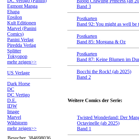
DC Vertigo (Panini)
Blood Crawling Princess (ab 2
Egmont Manga
Band 3
Ehapa
Epsilon
Postkarten
Kult Editionen
Band 92: You might as well be
Marvel (Panini
Comics)
Postkarten
Panini Verlag
Band 85: Morgana & Oz
Piredda Verlag
Splitter
Postkarten
Tokyopop
Band 87: Keine Blumen im Dun
mehr zeigen>>
Bocchi the Rock! (ab 2025)
US Verlage
Band 2
Dark Horse
DC
DC Vertigo
D.E.
Weitere Comics der Serie:
IDW
Image
Marvel
Twisted Wonderland: Der Mang
Wildstorm
Octavinelle (ab 2025)
mehr zeigen>>
Band 1
Besucher
384698036