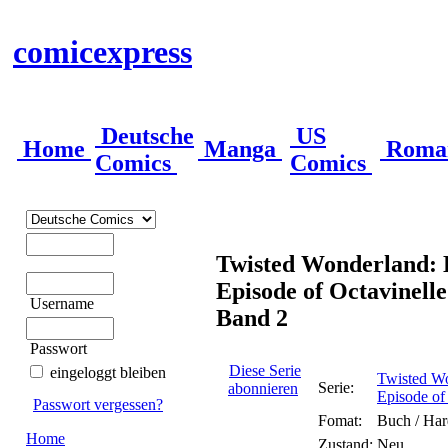
comicexpress
Deutsche
US
Home
Manga
Roma
Comics
Comics
Twisted Wonderland: 
Episode of Octavinelle
Username
Band 2
Passwort
Diese Serie
eingeloggt bleiben
Twisted Wo
Serie:
abonnieren
Episode of
Passwort vergessen?
Fomat:
Buch / Har
Home
Zustand:
Neu