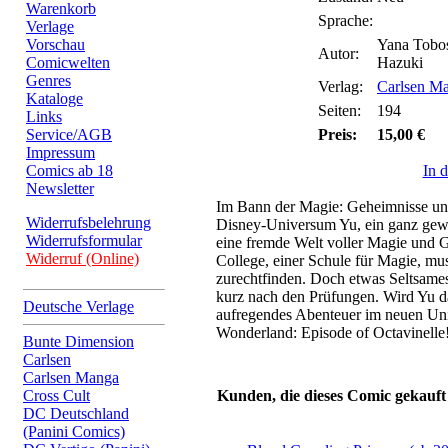
Warenkorb
Sprache:
Verlage
Vorschau
Yana Tobo
Autor:
Comicwelten
Hazuki
Genres
Verlag:
Carlsen M
Kataloge
Seiten:
194
Links
Service/AGB
Preis:
15,00 €
Impressum
Comics ab 18
In 
Newsletter
Im Bann der Magie: Geheimnisse und
Widerrufsbelehrung
Disney-Universum Yu, ein ganz gewö
Widerrufsformular
eine fremde Welt voller Magie und 
Widerruf (Online)
College, einer Schule für Magie, muss
zurechtfinden. Doch etwas Seltsames
kurz nach den Prüfungen. Wird Yu d
Deutsche Verlage
aufregendes Abenteuer im neuen Un
Wonderland: Episode of Octavinelle
Bunte Dimension
Carlsen
Carlsen Manga
Cross Cult
Kunden, die dieses Comic gekauft
DC Deutschland
(Panini Comics)