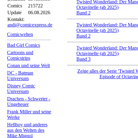
Twisted Wonderland: Der Mang
Comics
215722
Octavinelle (ab 2025)
Update
06.08.2026
Band 2
Kontakt:
andi@comicexpress.de
Twisted Wonderland: Der Mang
Octavinelle (ab 2025)
Comicwelten
Band 2
Bad Girl Comics
Twisted Wonderland: Der Mang
Cartoons und
Octavinelle (ab 2025)
Comicstrips
Band 3
Conan und seine Welt
Zeige alles der Serie 'Twiste
DC - Batman
Episode of Octavine
Universum
Disney Comic
Universum
Drachen - Schwerter -
Ungeheuer
Frank Miller und seine
Werke
Hellboy und anderes
aus den Welten des
Mike Mignol