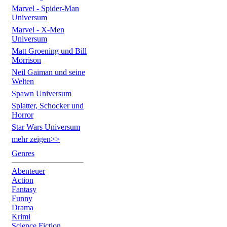
Marvel - Spider-Man
Universum
Marvel - X-Men
Universum
Matt Groening und Bill
Morrison
Neil Gaiman und seine
Welten
Spawn Universum
Splatter, Schocker und
Horror
Star Wars Universum
mehr zeigen>>
Genres
Abenteuer
Action
Fantasy
Funny
Drama
Krimi
Science Fiction