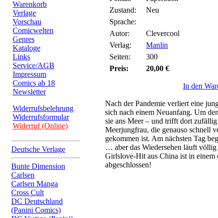
Warenkorb
Zustand:
Neu
Verlage
Vorschau
Sprache:
Comicwelten
Autor:
Clevercool
Genres
Verlag:
Manlin
Kataloge
Links
Seiten:
300
Service/AGB
Preis:
20,00 €
Impressum
Comics ab 18
In den War
Newsletter
Nach der Pandemie verliert eine jun
Widerrufsbelehrung
sich nach einem Neuanfang. Um den
Widerrufsformular
sie ans Meer – und trifft dort zufäll
Widerruf (Online)
Meerjungfrau, die genauso schnell v
gekommen ist. Am nächsten Tag bege
… aber das Wiedersehen läuft völlig
Deutsche Verlage
Girlslove-Hit aus China ist in einem
abgeschlossen!
Bunte Dimension
Carlsen
Carlsen Manga
Cross Cult
DC Deutschland
(Panini Comics)