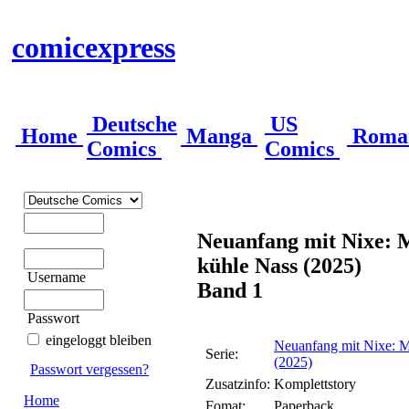
comicexpress
Deutsche
US
Home
Manga
Roma
Comics
Comics
Neuanfang mit Nixe: 
kühle Nass (2025)
Username
Band 1
Passwort
eingeloggt bleiben
Neuanfang mit Nixe: M
Serie:
(2025)
Passwort vergessen?
Zusatzinfo:
Komplettstory
Home
Fomat:
Paperback