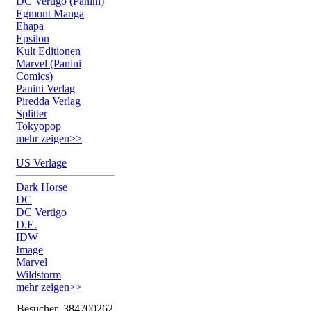
DC Vertigo (Panini)
Egmont Manga
Ehapa
Epsilon
Kult Editionen
Marvel (Panini
Comics)
Panini Verlag
Piredda Verlag
Splitter
Tokyopop
mehr zeigen>>
US Verlage
Dark Horse
DC
DC Vertigo
D.E.
IDW
Image
Marvel
Wildstorm
mehr zeigen>>
Besucher
384700262