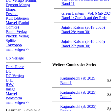
DC Vertigo (Panini)
Band 11
Egmont Manga
Ehapa
Green Lantern - Vol. 6 (ab 202
Epsilon
Band 1: Zurück auf der Erde
Kult Editionen
Marvel (Panini
Comics)
Jujutsu Kaisen (2019-2026)
Panini Verlag
Band 28: (von 30)
Piredda Verlag
Splitter
Jujutsu Kaisen (2019-2026)
Tokyopop
Band 27: (von 30)
mehr zeigen>>
US Verlage
Weitere Comics der Serie:
Dark Horse
DC
DC Vertigo
Kagurabachi (ab 2025)
D.E.
8,
Band 1
IDW
Image
Kagurabachi (ab 2025)
Marvel
8,
Band 2
Wildstorm
mehr zeigen>>
Kagurabachi (ab 2025)
8,
Besucher
384946984
Band 4