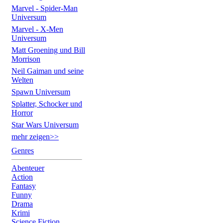
Marvel - Spider-Man
Universum
Marvel - X-Men
Universum
Matt Groening und Bill
Morrison
Neil Gaiman und seine
Welten
Spawn Universum
Splatter, Schocker und
Horror
Star Wars Universum
mehr zeigen>>
Genres
Abenteuer
Action
Fantasy
Funny
Drama
Krimi
Science Fiction