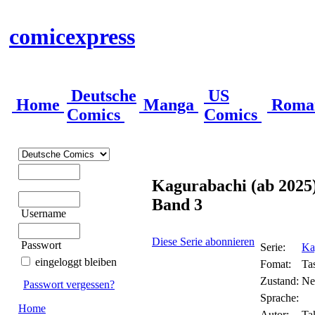
comicexpress
Deutsche
US
Home
Manga
Roma
Comics
Comics
Kagurabachi (ab 2025
Band 3
Username
Diese Serie abonnieren
Passwort
Serie:
Ka
eingeloggt bleiben
Fomat:
Ta
Zustand:
Ne
Passwort vergessen?
Sprache:
Home
Autor:
Ta