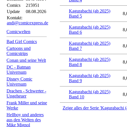
Comics
215951
Kagurabachi (ab 2025)
Update
08.08.2026
8,
Band 5
Kontakt:
andi@comicexpress.de
Kagurabachi (ab 2025)
8,
Comicwelten
Band 6
Bad Girl Comics
Kagurabachi (ab 2025)
8,
Cartoons und
Band 7
Comicstrips
Kagurabachi (ab 2025)
Conan und seine Welt
8,
Band 8
DC - Batman
Universum
Kagurabachi (ab 2025)
8,
Disney Comic
Band 9
Universum
Drachen - Schwerter -
Kagurabachi (ab 2025)
8,
Ungeheuer
Band 10
Frank Miller und seine
Werke
Zeige alles der Serie 'Kagurabachi 
Hellboy und anderes
aus den Welten des
Mike Mignol