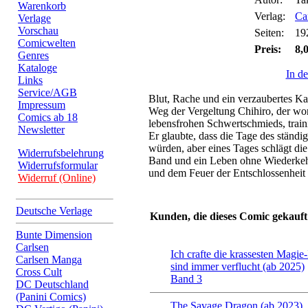
Warenkorb
Verlag:
Ca
Verlage
Vorschau
Seiten:
19
Comicwelten
Preis:
8,
Genres
Kataloge
In d
Links
Service/AGB
Blut, Rache und ein verzaubertes Ka
Impressum
Weg der Vergeltung Chihiro, der wo
Comics ab 18
lebensfrohen Schwertschmieds, traini
Newsletter
Er glaubte, dass die Tage des ständ
würden, aber eines Tages schlägt die 
Widerrufsbelehrung
Band und ein Leben ohne Wiederkeh
Widerrufsformular
und dem Feuer der Entschlossenheit 
Widerruf (Online)
Deutsche Verlage
Kunden, die dieses Comic gekauft
Bunte Dimension
Carlsen
Ich crafte die krassesten Magie-
Carlsen Manga
sind immer verflucht (ab 2025)
Cross Cult
Band 3
DC Deutschland
(Panini Comics)
The Savage Dragon (ab 2023)