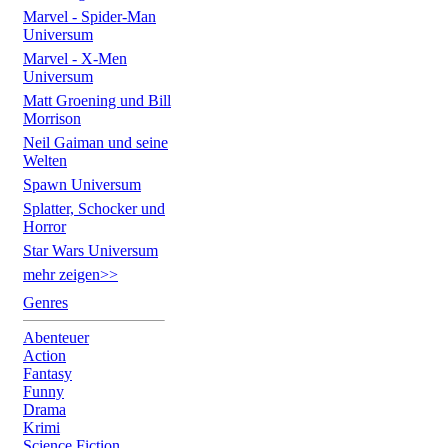
Marvel - Spider-Man
Universum
Marvel - X-Men
Universum
Matt Groening und Bill
Morrison
Neil Gaiman und seine
Welten
Spawn Universum
Splatter, Schocker und
Horror
Star Wars Universum
mehr zeigen>>
Genres
Abenteuer
Action
Fantasy
Funny
Drama
Krimi
Science Fiction