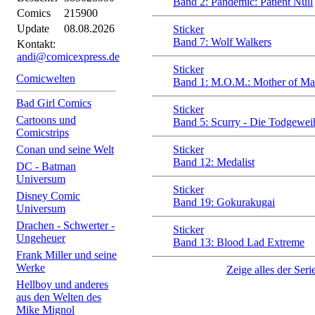
Band 2: Pandemic: Patient Null
Comics
215900
Update
08.08.2026
Sticker
Band 7: Wolf Walkers
Kontakt:
andi@comicexpress.de
Sticker
Comicwelten
Band 1: M.O.M.: Mother of Ma
Bad Girl Comics
Sticker
Cartoons und
Band 5: Scurry - Die Todgewei
Comicstrips
Conan und seine Welt
Sticker
Band 12: Medalist
DC - Batman
Universum
Sticker
Disney Comic
Band 19: Gokurakugai
Universum
Drachen - Schwerter -
Sticker
Ungeheuer
Band 13: Blood Lad Extreme
Frank Miller und seine
Werke
Zeige alles der Serie
Hellboy und anderes
aus den Welten des
Mike Mignol