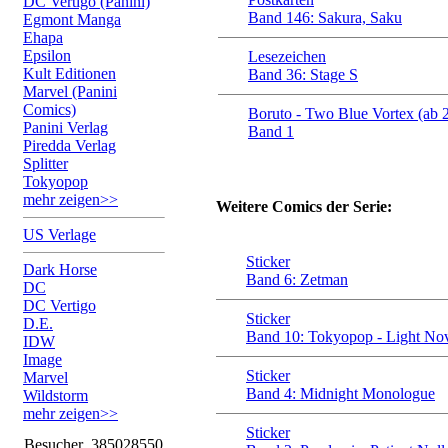
DC Vertigo (Panini)
Band 146: Sakura, Saku
Egmont Manga
Ehapa
Epsilon
Lesezeichen
Kult Editionen
Band 36: Stage S
Marvel (Panini
Comics)
Boruto - Two Blue Vortex (ab 
Panini Verlag
Band 1
Piredda Verlag
Splitter
Tokyopop
mehr zeigen>>
Weitere Comics der Serie:
US Verlage
Sticker
Dark Horse
Band 6: Zetman
DC
DC Vertigo
Sticker
D.E.
Band 10: Tokyopop - Light No
IDW
Image
Sticker
Marvel
Band 4: Midnight Monologue
Wildstorm
mehr zeigen>>
Sticker
Besucher
385028550