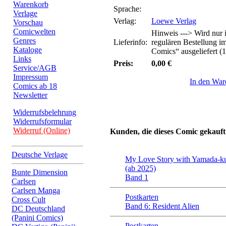
Warenkorb
Sprache:
Verlage
Verlag:
Loewe Verlag
Vorschau
Comicwelten
Hinweis ---> Wird nur
Genres
Lieferinfo:
regulären Bestellung i
Kataloge
Comics“ ausgeliefert (1
Links
Preis:
0,00 €
Service/AGB
Impressum
In den War
Comics ab 18
Newsletter
Widerrufsbelehrung
Widerrufsformular
Widerruf (Online)
Kunden, die dieses Comic gekauft
Deutsche Verlage
My Love Story with Yamada-k
(ab 2025)
Bunte Dimension
Band 1
Carlsen
Carlsen Manga
Postkarten
Cross Cult
Band 6: Resident Alien
DC Deutschland
(Panini Comics)
Postkarten