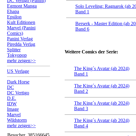
DC Vertigo (Panini)
Egmont Manga
Solo Leveling: Ragnarok (ab 2
Ehapa
Band 1
Epsilon
Kult Editionen
Berserk - Master Edition (ab 2
Marvel (Panini
Band 6
Comics)
Panini Verlag
Piredda Verlag
Splitter
Weitere Comics der Serie:
Tokyopop
mehr zeigen>>
The King´s Avatar (ab 2024)
US Verlage
Band 1
Dark Horse
The King´s Avatar (ab 2024)
DC
Band 2
DC Vertigo
D.E.
The King´s Avatar (ab 2024)
IDW
Band 3
Image
Marvel
Wildstorm
The King´s Avatar (ab 2024)
mehr zeigen>>
Band 4
Besucher
385166645