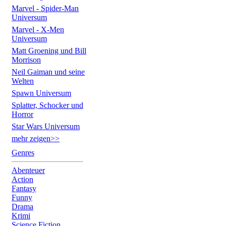
Marvel - Spider-Man
Universum
Marvel - X-Men
Universum
Matt Groening und Bill
Morrison
Neil Gaiman und seine
Welten
Spawn Universum
Splatter, Schocker und
Horror
Star Wars Universum
mehr zeigen>>
Genres
Abenteuer
Action
Fantasy
Funny
Drama
Krimi
Science Fiction