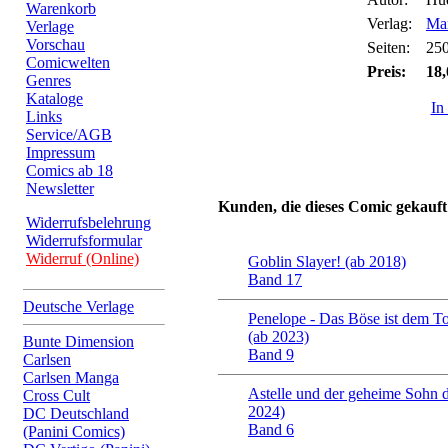
Warenkorb
Verlag:
Ma
Verlage
Vorschau
Seiten:
25
Comicwelten
Preis:
18,
Genres
Kataloge
In
Links
Service/AGB
Impressum
Comics ab 18
Newsletter
Kunden, die dieses Comic gekauft
Widerrufsbelehrung
Widerrufsformular
Widerruf (Online)
Goblin Slayer! (ab 2018)
Band 17
Deutsche Verlage
Penelope - Das Böse ist dem T
(ab 2023)
Bunte Dimension
Band 9
Carlsen
Carlsen Manga
Astelle und der geheime Sohn d
Cross Cult
2024)
DC Deutschland
Band 6
(Panini Comics)