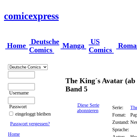
comicexpress
Deutsche
US
Home
Manga
Roma
Comics
Comics
The King´s Avatar (ab
Band 5
Username
Diese Serie
Passwort
Serie:
The
abonnieren
eingeloggt bleiben
Fomat:
Pap
Zustand:
Ne
Passwort vergessen?
Sprache:
Home
Autor:
Hu