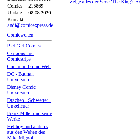
Zeige alles der Serie 'The King´s A
Comics
215869
Update
08.08.2026
Kontakt:
andi@comicexpress.de
Comicwelten
Bad Girl Comics
Cartoons und
Comicstrips
Conan und seine Welt
DC - Batman
Universum
Disney Comic
Universum
Drachen - Schwerter -
Ungeheuer
Frank Miller und seine
Werke
Hellboy und anderes
aus den Welten des
Mike Mignol