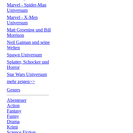
Marvel - Spider-Man
Universum
Marvel - X-Men
Universum
Matt Groening und Bill
Morrison
Neil Gaiman und seine
Welten
Spawn Universum
Splatter, Schocker und
Horror
Star Wars Universum
mehr zeigen>>
Genres
Abenteuer
Action
Fantasy
Funny
Drama
Krimi
Science Fiction