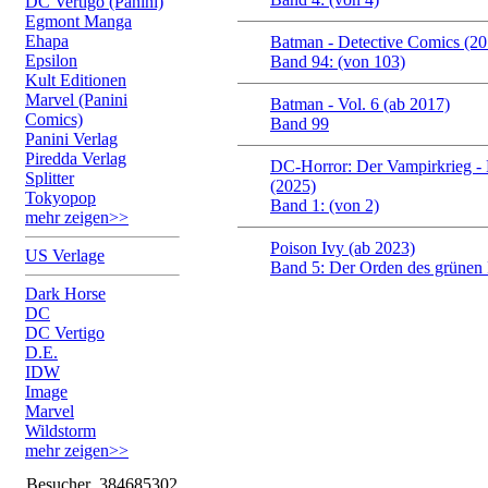
DC Vertigo (Panini)
Egmont Manga
Ehapa
Batman - Detective Comics (2
Epsilon
Band 94: (von 103)
Kult Editionen
Marvel (Panini
Batman - Vol. 6 (ab 2017)
Comics)
Band 99
Panini Verlag
Piredda Verlag
DC-Horror: Der Vampirkrieg -
Splitter
(2025)
Tokyopop
Band 1: (von 2)
mehr zeigen>>
Poison Ivy (ab 2023)
US Verlage
Band 5: Der Orden des grünen R
Dark Horse
DC
DC Vertigo
D.E.
IDW
Image
Marvel
Wildstorm
mehr zeigen>>
Besucher
384685302