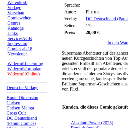
Warenkorb
Sprache:
Verlage
Autor:
Flix u.a.
Vorschau
Comicwelten
Verlag:
DC Deutschland (Pani
Genres
Seiten:
172
Kataloge
Preis:
20,00 €
Links
Service/AGB
In den War
Impressum
Comics ab 18
Supermans Abenteuer auf der ganzen
Newsletter
neuen Kurzgeschichten von Top-Aut
gesamten Erdball! Ein Abenteuer, d
Widerrufsbelehrung
erlebt, erzählt der populäre deutsch
Widerrufsformular
die anderen stählernen Storys aus d
Widerruf (Online)
werfen ganz neue, landesspezifische
Brillante Superman-Geschichten aus a
Deutsche Verlage
von Flix!
Bunte Dimension
Carlsen
Kunden, die dieses Comic gekauft
Carlsen Manga
Cross Cult
DC Deutschland
Absolute Power (2025)
(Panini Comics)
Band 4: (von 4)