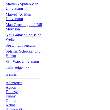
Marvel - Spider-Man
Universum
Marvel - X-Men
Universum
Matt Groening und Bill
Morrison
Neil Gaiman und seine
Welten
Spawn Universum
Splatter, Schocker und
Horror
Star Wars Universum
mehr zeigen>>
Genres
Abenteuer
Action
Fantasy
Funny
Drama
Krimi
Science Fiction