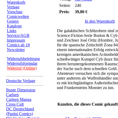
Warenkorb
Seiten:
240
Verlage
Vorschau
Preis:
39,80 €
Comicwelten
Genres
In den Warenkorb
Kataloge
Links
Die galaktischen Schlitzohren sind 
Service/AGB
Science-Fiction-Serie Burton & Cyb
Impressum
und Zeichner José Ortiz (Hombre, J
Comics ab 18
für die spanische Zeitschrift Zona 84
Newsletter
einem internationalen Erfolg entwick
kernigen amerikanischen Actionheld
Widerrufsbelehrung
schießwütiger Kumpel Cyb (kurz fü
Widerrufsformular
ihrem heruntergekommenen Raumschi
Widerruf (Online)
der Suche nach dem schnellen Geld. 
Abenteuer versuchen sich die symp
unter anderem als Waffenhändler u
Deutsche Verlage
es mit leichtgläubigen Außerirdisch
und Frankensteins Monster zu tun.
Bunte Dimension
Carlsen
Carlsen Manga
Cross Cult
Kunden, die dieses Comic gekauft
DC Deutschland
(Panini Comics)