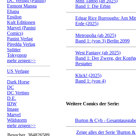
DC Vertigo (Panini)
Miss Tattoo (ab 2025)
Egmont Manga
Band 1: Die Erbin
Ehapa
Epsilon
Edgar Rice Burroughs: Am Mitt
Kult Editionen
Erde (2025)
Marvel (Panini
Comics)
Metropolia (ab 2025)
Panini Verlag
Band 1: (von 3) Berlin 2099
Piredda Verlag
Splitter
West Fantasy (ab 2025)
Tokyopop
Band 1: Der Zwerg, der Kopfge
mehr zeigen>>
Bestatter
US Verlage
Klick! (2025)
Band 1: (von 4)
Dark Horse
DC
DC Vertigo
D.E.
IDW
Weitere Comics der Serie:
Image
Marvel
Wildstorm
Burton & Cyb - Gesamtausgabe
mehr zeigen>>
Zeige alles der Serie 'Burton
Besucher
384826589