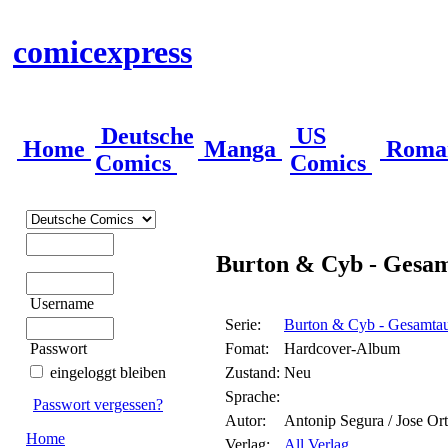
comicexpress
Deutsche
US
Home
Manga
Roma
Comics
Comics
Burton & Cyb - Gesam
Username
Serie:
Burton & Cyb - Gesamtau
Passwort
Fomat:
Hardcover-Album
eingeloggt bleiben
Zustand:
Neu
Sprache:
Passwort vergessen?
Autor:
Antonip Segura / Jose Ort
Home
Verlag:
All Verlag