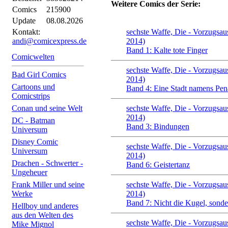
Weitere Comics der Serie:
Comics
215900
Update
08.08.2026
Kontakt:
sechste Waffe, Die - Vorzugsau
andi@comicexpress.de
2014)
Band 1: Kalte tote Finger
Comicwelten
sechste Waffe, Die - Vorzugsau
Bad Girl Comics
2014)
Cartoons und
Band 4: Eine Stadt namens Pe
Comicstrips
Conan und seine Welt
sechste Waffe, Die - Vorzugsau
2014)
DC - Batman
Band 3: Bindungen
Universum
Disney Comic
sechste Waffe, Die - Vorzugsau
Universum
2014)
Drachen - Schwerter -
Band 6: Geistertanz
Ungeheuer
Frank Miller und seine
sechste Waffe, Die - Vorzugsau
Werke
2014)
Band 7: Nicht die Kugel, sonde
Hellboy und anderes
aus den Welten des
sechste Waffe, Die - Vorzugsau
Mike Mignol