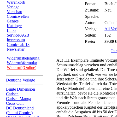
Warenkorb
Fomat:
Buch /
Verlage
Zustand:
Neu
Vorschau
Comicwelten
Sprache:
Genres
Autor:
Cullen 
Kataloge
Verlag:
All Ver
Links
Service/AGB
Seiten:
152
Impressum
Preis:
39,80 €
Comics ab 18
Newsletter
In 
Widerrufsbelehrung
Auf 111 Exemplare limitierte Vorzug
Widerrufsformular
Schutzumschlag versehen und enthält
Widerruf (Online)
Die Würfel sind gefallen!. Die Tor
geöffnet, und die Welt, wie wir sie k
Jetzt reisen Griselda und ihre Scher
Deutsche Verlage
Werkstatt des Teufels durch das Tote
Becky Montcrief haben nur eine Ch
Bunte Dimension
aufzuhalten, bevor sie die Kontrolle
Carlsen
und die Welt nach ihrem grausamen A
Carlsen Manga
Freunde – und alte Feinde – tauchen 
Cross Cult
apokalyptischen Kapitel der Erfolgs
DC Deutschland
enthält die Ausgaben 48 bis 50 der E
(Panini Comics)
Bunn, Zeichner Brian Hurtt und Kolor