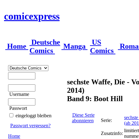
comicexpress
Deutsche
US
Home
Manga
Roma
Comics
Comics
sechste Waffe, Die - V
2014)
Username
Band 9: Boot Hill
Passwort
Diese Serie
eingeloggt bleiben
sechste
Serie:
abonnieren
(ab 201
Passwort vergessen?
limitie
Zusatzinfo:
Home
nummer