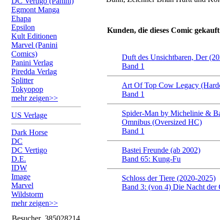
DC Vertigo (Panini)
Egmont Manga
Ehapa
Epsilon
Kunden, die dieses Comic gekauft
Kult Editionen
Marvel (Panini
Comics)
Duft des Unsichtbaren, Der (20
Panini Verlag
Band 1
Piredda Verlag
Splitter
Art Of Top Cow Legacy (Hard
Tokyopop
Band 1
mehr zeigen>>
Spider-Man by Michelinie & Ba
US Verlage
Omnibus (Oversized HC)
Band 1
Dark Horse
DC
DC Vertigo
Bastei Freunde (ab 2002)
D.E.
Band 65: Kung-Fu
IDW
Image
Schloss der Tiere (2020-2025)
Marvel
Band 3: (von 4) Die Nacht der
Wildstorm
mehr zeigen>>
Besucher
385028214